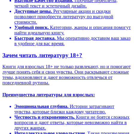
Высокое качество изданий.
Прочные переплеты,
четкий текст и эстетичный дизайн.
Доступные цены.
Регулярные акции и скидки
позволяют приобрести литературу по выгодной
стоимости.
Удобный поиск.
Категории, жанры и описания помогут
найти идеальную книгу.
Быстрая доставка.
Мы оперативно доставим ваш заказ
в удобное для вас время.
Зачем читать литературу 18+?
Книги для взрослых 18+ не только развлекают, но и помогают
лучше понять себя и свои чувства. Они раскрывают сложные
темы, вдохновляют и дают возможность отвлечься от
повседневной рутины.
Преимущества литературы для взрослых:
Эмоциональная глубина.
Истории затрагивают
чувства, которые близки каждому читателю.
Честность и откровенность.
Книги не боятся сложных
вопросов и дают ответы, которые невозможно найти в
других жанрах.
Интеллектуальное удовольствие.
Такие произведения