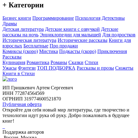
+ Категории
Бизнес книги
Программирование
Психология
Детективы
Драмы
Детская литература
Детские книги с озвучкой
Детские
рассказы на ночь
Энциклопедии для малышей
Для подростков
Историческая литература
Исторические рассказы
Книги для
взрослых
Бесплатные
Про продажи
Комиксы (скоро)
Мистика
Подкасты (скоро)
Приключения
Рассказы
Кулинария
Романтика
Романы
Сказки
Стихи
Ужасы
Фэнтези
ТОП ПОДБОРКА
Рассказы и прозы
Сюжеты
Книги в Стихи
ИП Гришкевич Артем Сергеевич
ИНН 772874564569
ОГРНИП 319774600521870
Публичная оферта
Откройте для себя новый мир литературы, где творчество и
технологии идут рука об руку. Добро пожаловать в будущее
книг!
Поддержка авторов
Россия, Москва