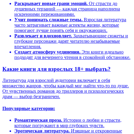
Раскрывает новые грани эмоций.
От страсти до
душевных терзаний — каждая страница наполнена
искренними переживаниями.
Учит понимать сложные темы.
Взрослая литература
часто затрагивает важные аспекты жизни, которые
помогают лучше понять себя и окружающих.
Развлекает и вдохновляет.
Захватывающие сюжеты и
глубокие персонажи дарят читателю незабываемые
впечатления.
Создает атмосферу уединения.
Эти книги идеально
подходят для вечернего чтения в спокойной обстановке.
Какие книги для взрослых 18+ выбрать?
Литература для взрослой аудитории включает в себя
множество жанров, чтобы каждый мог найти что-то по душе.
От чувственных романов до триллеров и психологических
драм — выбор безграничен.
Популярные категории:
Романтическая проза.
Истории о любви и страсти,
которые погружают в мир глубоких чувств.
Эротическая литература.
Изящные и откровенные