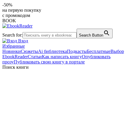
-50%
на первую покупку
с промокодом
BOOK
Search for:
Search Button
Вход
Избранные
Новинки
Сюжеты
Ai библиотека
Подкасты
Бесплатные
Выбор
EbookReader
Статьи
Как написать книгу
Опубликовать
прозу
Публиковать свою книгу в портале
Поиск книги