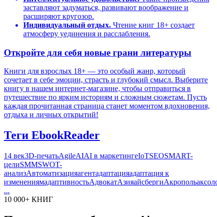
заставляют задуматься, развивают воображение и
расширяют кругозор.
Индивидуальный отдых.
Чтение книг 18+ создает
атмосферу уединения и расслабления.
Откройте для себя новые грани литературы
Книги для взрослых 18+ — это особый жанр, который
сочетает в себе эмоции, страсть и глубокий смысл. Выберите
книгу в нашем интернет-магазине, чтобы отправиться в
путешествие по ярким историям и сложным сюжетам. Пусть
каждая прочитанная страница станет моментом вдохновения,
отдыха и личных открытий!
Теги EbookReader
14 век
3D-печать
Agile
AI
AI в маркетинге
IoT
SEO
SMART-
цели
SMM
SWOT-
анализ
Автоматизация
агент
адаптация
адаптация к
изменениям
адаптивность
Адвокат
Азия
айсберги
Акрополь
аксол
...
10 000+ КНИГ