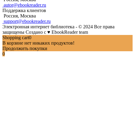
autor@ebookreader.ru
Поддержка клиентов
Россия, Москва
support@ebookreader.ru
Электронная интернет библиотека - © 2024 Все права
защищены
Создано с
♥
EbookReader team
Shopping cart
0
В корзине нет никаких продуктов!
Продолжить покупки
0