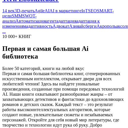
14 век
3D-печать
Agile
AI
AI в маркетинге
IoT
SEO
SMART-
цели
SMM
SWOT-
анализ
Автоматизация
агент
адаптация
адаптация к
изменениям
адаптивность
Адвокат
Азия
айсберги
Акрополь
аксол
...
10 000+ КНИГ
Первая и самая большая Ai
библиотека
Более 50 категорий, книги на любой вкус
Первая и самая большая библиотека книг, сгенерированных
искусственным интеллектом, открывает двери для всех
любителей чтения! Здесь вы найдете уникальные
произведения, созданные при помощи передовых технологий
AI. Наши книги охватывают разнообразные жанры – от
захватывающих детективов и фантастики до вдохновляющих
романов и детских сказок. Каждый текст – это результат
работы высокоинтеллектуальных алгоритмов, которые
создают новые, увлекательные сюжеты и незабываемых
персонажей. Откройте для себя новый мир литературы, где
творчество и технологии идут рука об руку. Добро