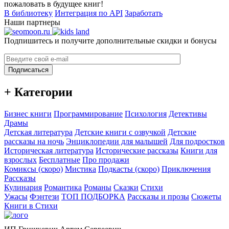
пожаловать в будущее книг!
В библиотеку
Интеграция по API
Заработать
Наши партнеры
Подпишитесь и получите дополнительные скидки и бонусы
Подписаться
+ Категории
Бизнес книги
Программирование
Психология
Детективы
Драмы
Детская литература
Детские книги с озвучкой
Детские
рассказы на ночь
Энциклопедии для малышей
Для подростков
Историческая литература
Исторические рассказы
Книги для
взрослых
Бесплатные
Про продажи
Комиксы (скоро)
Мистика
Подкасты (скоро)
Приключения
Рассказы
Кулинария
Романтика
Романы
Сказки
Стихи
Ужасы
Фэнтези
ТОП ПОДБОРКА
Рассказы и прозы
Сюжеты
Книги в Стихи