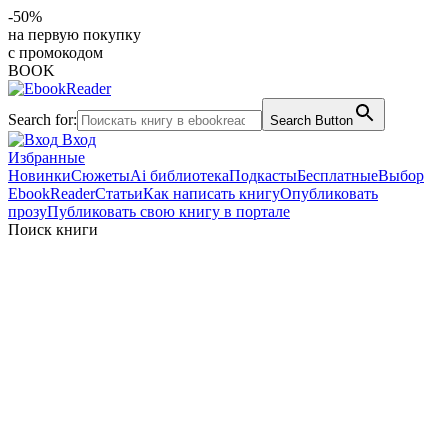
-50%
на первую покупку
с промокодом
BOOK
Search for:
Search Button
Вход
Избранные
Новинки
Сюжеты
Ai библиотека
Подкасты
Бесплатные
Выбор
EbookReader
Статьи
Как написать книгу
Опубликовать
прозу
Публиковать свою книгу в портале
Поиск книги