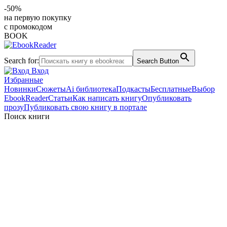
-50%
на первую покупку
с промокодом
BOOK
Search for:
Search Button
Вход
Избранные
Новинки
Сюжеты
Ai библиотека
Подкасты
Бесплатные
Выбор
EbookReader
Статьи
Как написать книгу
Опубликовать
прозу
Публиковать свою книгу в портале
Поиск книги