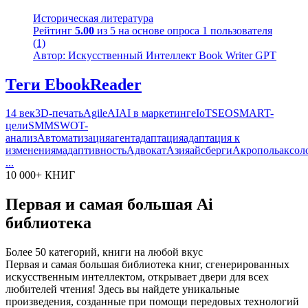
Историческая литература
Рейтинг
5.00
из 5 на основе опроса
1
пользователя
(1)
Автор: Искусственный Интеллект Book Writer GPT
Теги EbookReader
14 век
3D-печать
Agile
AI
AI в маркетинге
IoT
SEO
SMART-
цели
SMM
SWOT-
анализ
Автоматизация
агент
адаптация
адаптация к
изменениям
адаптивность
Адвокат
Азия
айсберги
Акрополь
аксол
...
10 000+ КНИГ
Первая и самая большая Ai
библиотека
Более 50 категорий, книги на любой вкус
Первая и самая большая библиотека книг, сгенерированных
искусственным интеллектом, открывает двери для всех
любителей чтения! Здесь вы найдете уникальные
произведения, созданные при помощи передовых технологий