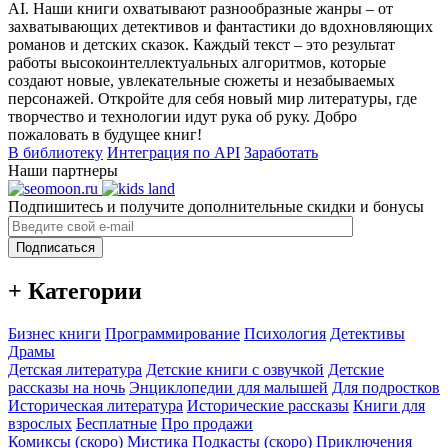
AI. Наши книги охватывают разнообразные жанры – от
захватывающих детективов и фантастики до вдохновляющих
романов и детских сказок. Каждый текст – это результат
работы высокоинтеллектуальных алгоритмов, которые
создают новые, увлекательные сюжеты и незабываемых
персонажей. Откройте для себя новый мир литературы, где
творчество и технологии идут рука об руку. Добро
пожаловать в будущее книг!
В библиотеку
Интеграция по API
Заработать
Наши партнеры
Подпишитесь и получите дополнительные скидки и бонусы
Подписаться
+ Категории
Бизнес книги
Программирование
Психология
Детективы
Драмы
Детская литература
Детские книги с озвучкой
Детские
рассказы на ночь
Энциклопедии для малышей
Для подростков
Историческая литература
Исторические рассказы
Книги для
взрослых
Бесплатные
Про продажи
Комиксы (скоро)
Мистика
Подкасты (скоро)
Приключения