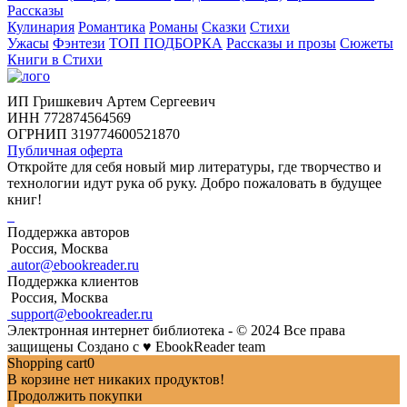
Рассказы
Кулинария
Романтика
Романы
Сказки
Стихи
Ужасы
Фэнтези
ТОП ПОДБОРКА
Рассказы и прозы
Сюжеты
Книги в Стихи
ИП Гришкевич Артем Сергеевич
ИНН 772874564569
ОГРНИП 319774600521870
Публичная оферта
Откройте для себя новый мир литературы, где творчество и
технологии идут рука об руку. Добро пожаловать в будущее
книг!
Поддержка авторов
Россия, Москва
autor@ebookreader.ru
Поддержка клиентов
Россия, Москва
support@ebookreader.ru
Электронная интернет библиотека - © 2024 Все права
защищены
Создано с
♥
EbookReader team
Shopping cart
0
В корзине нет никаких продуктов!
Продолжить покупки