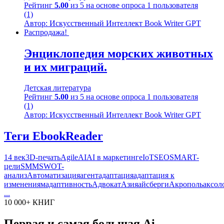
Рейтинг
5.00
из 5 на основе опроса
1
пользователя
(1)
Автор: Искусственный Интеллект Book Writer GPT
Распродажа!
Энциклопедия морских животных
и их миграций.
Детская литература
Рейтинг
5.00
из 5 на основе опроса
1
пользователя
(1)
Автор: Искусственный Интеллект Book Writer GPT
Теги EbookReader
14 век
3D-печать
Agile
AI
AI в маркетинге
IoT
SEO
SMART-
цели
SMM
SWOT-
анализ
Автоматизация
агент
адаптация
адаптация к
изменениям
адаптивность
Адвокат
Азия
айсберги
Акрополь
аксол
...
10 000+ КНИГ
Первая и самая большая Ai