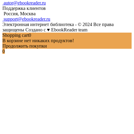
autor@ebookreader.ru
Поддержка клиентов
Россия, Москва
support@ebookreader.ru
Электронная интернет библиотека - © 2024 Все права
защищены
Создано с
♥
EbookReader team
Shopping cart
0
В корзине нет никаких продуктов!
Продолжить покупки
0