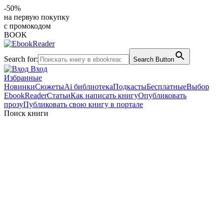
-50%
на первую покупку
с промокодом
BOOK
Search for:
Search Button
Вход
Избранные
Новинки
Сюжеты
Ai библиотека
Подкасты
Бесплатные
Выбор
EbookReader
Статьи
Как написать книгу
Опубликовать
прозу
Публиковать свою книгу в портале
Поиск книги