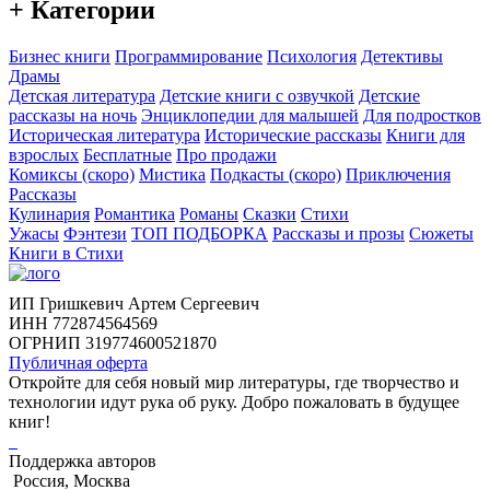
+ Категории
Бизнес книги
Программирование
Психология
Детективы
Драмы
Детская литература
Детские книги с озвучкой
Детские
рассказы на ночь
Энциклопедии для малышей
Для подростков
Историческая литература
Исторические рассказы
Книги для
взрослых
Бесплатные
Про продажи
Комиксы (скоро)
Мистика
Подкасты (скоро)
Приключения
Рассказы
Кулинария
Романтика
Романы
Сказки
Стихи
Ужасы
Фэнтези
ТОП ПОДБОРКА
Рассказы и прозы
Сюжеты
Книги в Стихи
ИП Гришкевич Артем Сергеевич
ИНН 772874564569
ОГРНИП 319774600521870
Публичная оферта
Откройте для себя новый мир литературы, где творчество и
технологии идут рука об руку. Добро пожаловать в будущее
книг!
Поддержка авторов
Россия, Москва