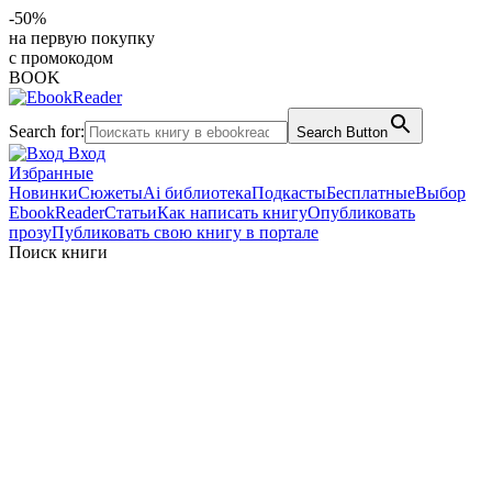
-50%
на первую покупку
с промокодом
BOOK
Search for:
Search Button
Вход
Избранные
Новинки
Сюжеты
Ai библиотека
Подкасты
Бесплатные
Выбор
EbookReader
Статьи
Как написать книгу
Опубликовать
прозу
Публиковать свою книгу в портале
Поиск книги