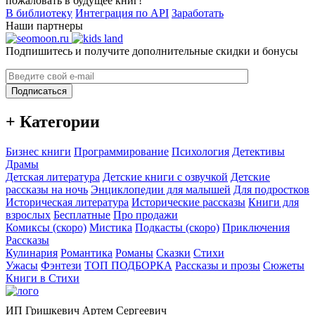
пожаловать в будущее книг!
В библиотеку
Интеграция по API
Заработать
Наши партнеры
Подпишитесь и получите дополнительные скидки и бонусы
Подписаться
+ Категории
Бизнес книги
Программирование
Психология
Детективы
Драмы
Детская литература
Детские книги с озвучкой
Детские
рассказы на ночь
Энциклопедии для малышей
Для подростков
Историческая литература
Исторические рассказы
Книги для
взрослых
Бесплатные
Про продажи
Комиксы (скоро)
Мистика
Подкасты (скоро)
Приключения
Рассказы
Кулинария
Романтика
Романы
Сказки
Стихи
Ужасы
Фэнтези
ТОП ПОДБОРКА
Рассказы и прозы
Сюжеты
Книги в Стихи
ИП Гришкевич Артем Сергеевич