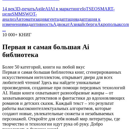
14 век
3D-печать
Agile
AI
AI в маркетинге
IoT
SEO
SMART-
цели
SMM
SWOT-
анализ
Автоматизация
агент
адаптация
адаптация к
изменениям
адаптивность
Адвокат
Азия
айсберги
Акрополь
аксол
...
10 000+ КНИГ
Первая и самая большая Ai
библиотека
Более 50 категорий, книги на любой вкус
Первая и самая большая библиотека книг, сгенерированных
искусственным интеллектом, открывает двери для всех
любителей чтения! Здесь вы найдете уникальные
произведения, созданные при помощи передовых технологий
AI. Наши книги охватывают разнообразные жанры – от
захватывающих детективов и фантастики до вдохновляющих
романов и детских сказок. Каждый текст – это результат
работы высокоинтеллектуальных алгоритмов, которые
создают новые, увлекательные сюжеты и незабываемых
персонажей. Откройте для себя новый мир литературы, где
творчество и технологии идут рука об руку. Добро