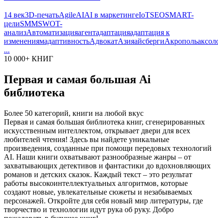
14 век
3D-печать
Agile
AI
AI в маркетинге
IoT
SEO
SMART-
цели
SMM
SWOT-
анализ
Автоматизация
агент
адаптация
адаптация к
изменениям
адаптивность
Адвокат
Азия
айсберги
Акрополь
аксол
...
10 000+ КНИГ
Первая и самая большая Ai
библиотека
Более 50 категорий, книги на любой вкус
Первая и самая большая библиотека книг, сгенерированных
искусственным интеллектом, открывает двери для всех
любителей чтения! Здесь вы найдете уникальные
произведения, созданные при помощи передовых технологий
AI. Наши книги охватывают разнообразные жанры – от
захватывающих детективов и фантастики до вдохновляющих
романов и детских сказок. Каждый текст – это результат
работы высокоинтеллектуальных алгоритмов, которые
создают новые, увлекательные сюжеты и незабываемых
персонажей. Откройте для себя новый мир литературы, где
творчество и технологии идут рука об руку. Добро