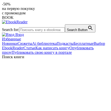
-50%
на первую покупку
с промокодом
BOOK
Search for:
Search Button
Вход
Избранные
Новинки
Сюжеты
Ai библиотека
Подкасты
Бесплатные
Выбор
EbookReader
Статьи
Как написать книгу
Опубликовать
прозу
Публиковать свою книгу в портале
Поиск книги