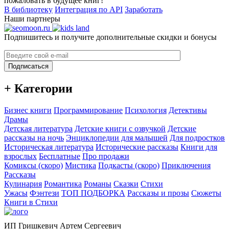
пожаловать в будущее книг!
В библиотеку
Интеграция по API
Заработать
Наши партнеры
Подпишитесь и получите дополнительные скидки и бонусы
Подписаться
+ Категории
Бизнес книги
Программирование
Психология
Детективы
Драмы
Детская литература
Детские книги с озвучкой
Детские
рассказы на ночь
Энциклопедии для малышей
Для подростков
Историческая литература
Исторические рассказы
Книги для
взрослых
Бесплатные
Про продажи
Комиксы (скоро)
Мистика
Подкасты (скоро)
Приключения
Рассказы
Кулинария
Романтика
Романы
Сказки
Стихи
Ужасы
Фэнтези
ТОП ПОДБОРКА
Рассказы и прозы
Сюжеты
Книги в Стихи
ИП Гришкевич Артем Сергеевич