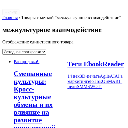
Фильтр
Главная
/ Товары с меткой “межкультурное взаимодействие”
межкультурное взаимодействие
Отображение единственного товара
Распродажа!
Теги EbookReader
Смешанные
14 век
3D-печать
Agile
AI
AI в
культуры:
маркетинге
IoT
SEO
SMART-
цели
SMM
SWOT-
Кросс-
культурные
обмены и их
влияние на
развитие
цивилизаций.