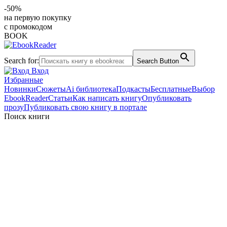
-50%
на первую покупку
с промокодом
BOOK
Search for:
Search Button
Вход
Избранные
Новинки
Сюжеты
Ai библиотека
Подкасты
Бесплатные
Выбор
EbookReader
Статьи
Как написать книгу
Опубликовать
прозу
Публиковать свою книгу в портале
Поиск книги