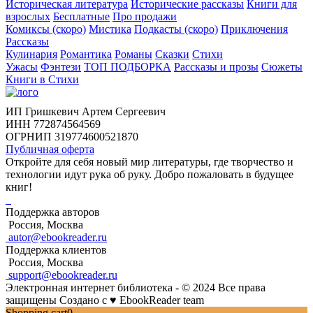
Историческая литература
Исторические рассказы
Книги для
взрослых
Бесплатные
Про продажи
Комиксы (скоро)
Мистика
Подкасты (скоро)
Приключения
Рассказы
Кулинария
Романтика
Романы
Сказки
Стихи
Ужасы
Фэнтези
ТОП ПОДБОРКА
Рассказы и прозы
Сюжеты
Книги в Стихи
ИП Гришкевич Артем Сергеевич
ИНН 772874564569
ОГРНИП 319774600521870
Публичная оферта
Откройте для себя новый мир литературы, где творчество и
технологии идут рука об руку. Добро пожаловать в будущее
книг!
Поддержка авторов
Россия, Москва
autor@ebookreader.ru
Поддержка клиентов
Россия, Москва
support@ebookreader.ru
Электронная интернет библиотека - © 2024 Все права
защищены
Создано с
♥
EbookReader team
Shopping cart
0