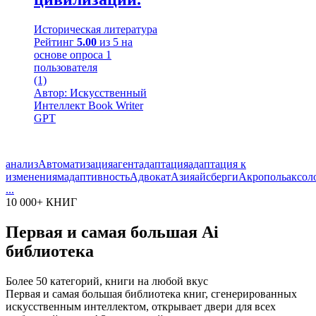
Историческая литература
Рейтинг
5.00
из 5 на
основе опроса
1
пользователя
(1)
Автор: Искусственный
Интеллект Book Writer
GPT
анализ
Автоматизация
агент
адаптация
адаптация к
изменениям
адаптивность
Адвокат
Азия
айсберги
Акрополь
аксол
...
10 000+ КНИГ
Первая и самая большая Ai
библиотека
Более 50 категорий, книги на любой вкус
Первая и самая большая библиотека книг, сгенерированных
искусственным интеллектом, открывает двери для всех