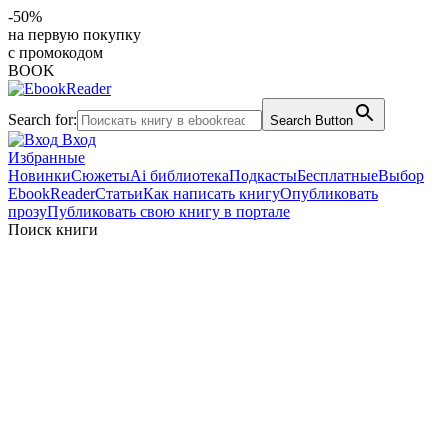
-50%
на первую покупку
с промокодом
BOOK
Search for:
Search Button
Вход
Избранные
Новинки
Сюжеты
Ai библиотека
Подкасты
Бесплатные
Выбор
EbookReader
Статьи
Как написать книгу
Опубликовать
прозу
Публиковать свою книгу в портале
Поиск книги