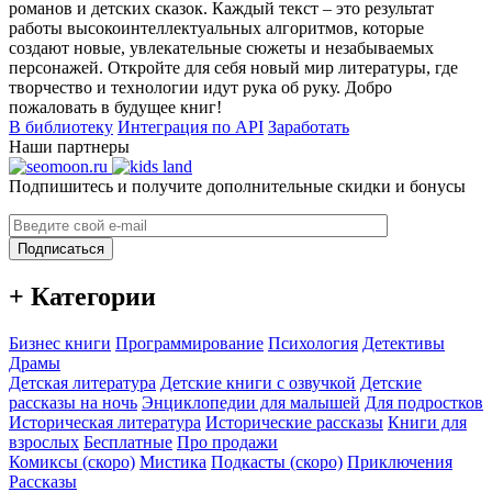
романов и детских сказок. Каждый текст – это результат
работы высокоинтеллектуальных алгоритмов, которые
создают новые, увлекательные сюжеты и незабываемых
персонажей. Откройте для себя новый мир литературы, где
творчество и технологии идут рука об руку. Добро
пожаловать в будущее книг!
В библиотеку
Интеграция по API
Заработать
Наши партнеры
Подпишитесь и получите дополнительные скидки и бонусы
Подписаться
+ Категории
Бизнес книги
Программирование
Психология
Детективы
Драмы
Детская литература
Детские книги с озвучкой
Детские
рассказы на ночь
Энциклопедии для малышей
Для подростков
Историческая литература
Исторические рассказы
Книги для
взрослых
Бесплатные
Про продажи
Комиксы (скоро)
Мистика
Подкасты (скоро)
Приключения
Рассказы