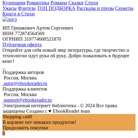
Кулинария
Романтика
Романы
Сказки
Стихи
Ужасы
Фэнтези
ТОП ПОДБОРКА
Рассказы и прозы
Сюжеты
Книги в Стихи
ИП Гришкевич Артем Сергеевич
ИНН 772874564569
ОГРНИП 319774600521870
Публичная оферта
Откройте для себя новый мир литературы, где творчество и
технологии идут рука об руку. Добро пожаловать в будущее
книг!
Поддержка авторов
Россия, Москва
autor@ebookreader.ru
Поддержка клиентов
Россия, Москва
support@ebookreader.ru
Электронная интернет библиотека - © 2024 Все права
защищены
Создано с
♥
EbookReader team
Shopping cart
0
В корзине нет никаких продуктов!
Продолжить покупки
0