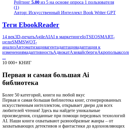
Рейтинг
5.00
из 5 на основе опроса
1
пользователя
(1)
Автор: Искусственный Интеллект Book Writer GPT
Теги EbookReader
14 век
3D-печать
Agile
AI
AI в маркетинге
IoT
SEO
SMART-
цели
SMM
SWOT-
анализ
Автоматизация
агент
адаптация
адаптация к
изменениям
адаптивность
Адвокат
Азия
айсберги
Акрополь
аксол
...
10 000+ КНИГ
Первая и самая большая Ai
библиотека
Более 50 категорий, книги на любой вкус
Первая и самая большая библиотека книг, сгенерированных
искусственным интеллектом, открывает двери для всех
любителей чтения! Здесь вы найдете уникальные
произведения, созданные при помощи передовых технологий
AI. Наши книги охватывают разнообразные жанры – от
захватывающих детективов и фантастики до вдохновляющих