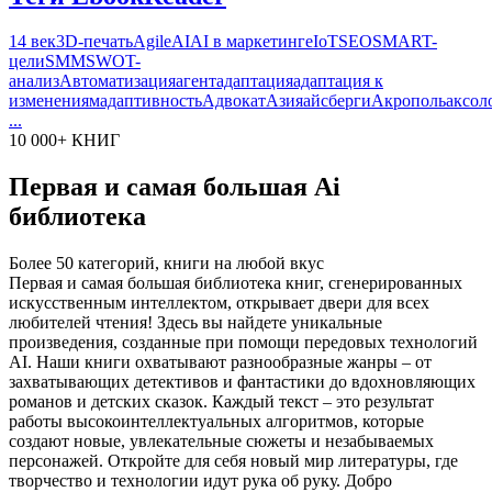
14 век
3D-печать
Agile
AI
AI в маркетинге
IoT
SEO
SMART-
цели
SMM
SWOT-
анализ
Автоматизация
агент
адаптация
адаптация к
изменениям
адаптивность
Адвокат
Азия
айсберги
Акрополь
аксол
...
10 000+ КНИГ
Первая и самая большая Ai
библиотека
Более 50 категорий, книги на любой вкус
Первая и самая большая библиотека книг, сгенерированных
искусственным интеллектом, открывает двери для всех
любителей чтения! Здесь вы найдете уникальные
произведения, созданные при помощи передовых технологий
AI. Наши книги охватывают разнообразные жанры – от
захватывающих детективов и фантастики до вдохновляющих
романов и детских сказок. Каждый текст – это результат
работы высокоинтеллектуальных алгоритмов, которые
создают новые, увлекательные сюжеты и незабываемых
персонажей. Откройте для себя новый мир литературы, где
творчество и технологии идут рука об руку. Добро