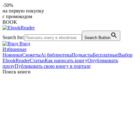
-50%
на первую покупку
с промокодом
BOOK
Search for:
Search Button
Вход
Избранные
Новинки
Сюжеты
Ai библиотека
Подкасты
Бесплатные
Выбор
EbookReader
Статьи
Как написать книгу
Опубликовать
прозу
Публиковать свою книгу в портале
Поиск книги