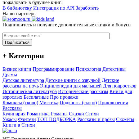
пожаловать в будущее книг!
В библиотеку
Интеграция по API
Заработать
Наши партнеры
Подпишитесь и получите дополнительные скидки и бонусы
Подписаться
+ Категории
Бизнес книги
Программирование
Психология
Детективы
Драмы
Детская литература
Детские книги с озвучкой
Детские
рассказы на ночь
Энциклопедии для малышей
Для подростков
Историческая литература
Исторические рассказы
Книги для
взрослых
Бесплатные
Про продажи
Комиксы (скоро)
Мистика
Подкасты (скоро)
Приключения
Рассказы
Кулинария
Романтика
Романы
Сказки
Стихи
Ужасы
Фэнтези
ТОП ПОДБОРКА
Рассказы и прозы
Сюжеты
Книги в Стихи