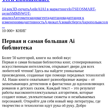
14 век
3D-печать
Agile
AI
AI в маркетинге
IoT
SEO
SMART-
цели
SMM
SWOT-
анализ
Автоматизация
агент
адаптация
адаптация к
изменениям
адаптивность
Адвокат
Азия
айсберги
Акрополь
аксол
...
10 000+ КНИГ
Первая и самая большая Ai
библиотека
Более 50 категорий, книги на любой вкус
Первая и самая большая библиотека книг, сгенерированных
искусственным интеллектом, открывает двери для всех
любителей чтения! Здесь вы найдете уникальные
произведения, созданные при помощи передовых технологий
AI. Наши книги охватывают разнообразные жанры – от
захватывающих детективов и фантастики до вдохновляющих
романов и детских сказок. Каждый текст – это результат
работы высокоинтеллектуальных алгоритмов, которые
создают новые, увлекательные сюжеты и незабываемых
персонажей. Откройте для себя новый мир литературы, где
творчество и технологии идут рука об руку. Добро