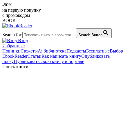
-50%
на первую покупку
с промокодом
BOOK
Search for:
Search Button
Вход
Избранные
Новинки
Сюжеты
Ai библиотека
Подкасты
Бесплатные
Выбор
EbookReader
Статьи
Как написать книгу
Опубликовать
прозу
Публиковать свою книгу в портале
Поиск книги