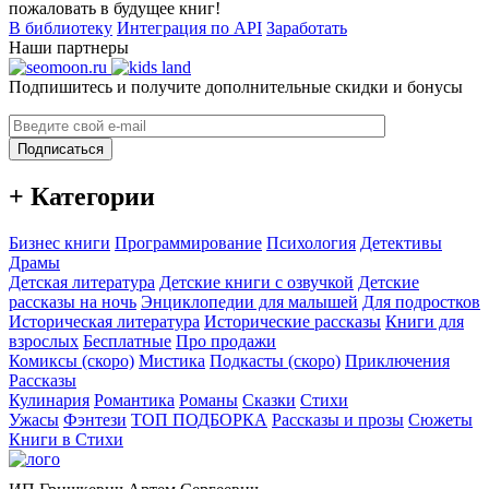
пожаловать в будущее книг!
В библиотеку
Интеграция по API
Заработать
Наши партнеры
Подпишитесь и получите дополнительные скидки и бонусы
Подписаться
+ Категории
Бизнес книги
Программирование
Психология
Детективы
Драмы
Детская литература
Детские книги с озвучкой
Детские
рассказы на ночь
Энциклопедии для малышей
Для подростков
Историческая литература
Исторические рассказы
Книги для
взрослых
Бесплатные
Про продажи
Комиксы (скоро)
Мистика
Подкасты (скоро)
Приключения
Рассказы
Кулинария
Романтика
Романы
Сказки
Стихи
Ужасы
Фэнтези
ТОП ПОДБОРКА
Рассказы и прозы
Сюжеты
Книги в Стихи