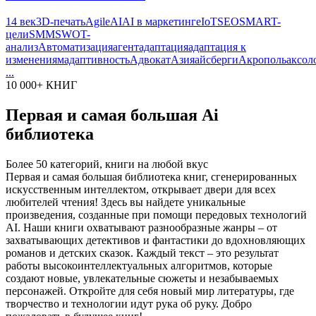
14 век
3D-печать
Agile
AI
AI в маркетинге
IoT
SEO
SMART-
цели
SMM
SWOT-
анализ
Автоматизация
агент
адаптация
адаптация к
изменениям
адаптивность
Адвокат
Азия
айсберги
Акрополь
аксол
...
10 000+ КНИГ
Первая и самая большая Ai
библиотека
Более 50 категорий, книги на любой вкус
Первая и самая большая библиотека книг, сгенерированных
искусственным интеллектом, открывает двери для всех
любителей чтения! Здесь вы найдете уникальные
произведения, созданные при помощи передовых технологий
AI. Наши книги охватывают разнообразные жанры – от
захватывающих детективов и фантастики до вдохновляющих
романов и детских сказок. Каждый текст – это результат
работы высокоинтеллектуальных алгоритмов, которые
создают новые, увлекательные сюжеты и незабываемых
персонажей. Откройте для себя новый мир литературы, где
творчество и технологии идут рука об руку. Добро