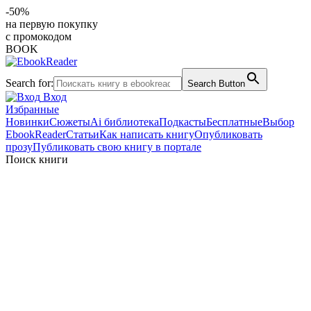
-50%
на первую покупку
с промокодом
BOOK
Search for:
Search Button
Вход
Избранные
Новинки
Сюжеты
Ai библиотека
Подкасты
Бесплатные
Выбор
EbookReader
Статьи
Как написать книгу
Опубликовать
прозу
Публиковать свою книгу в портале
Поиск книги