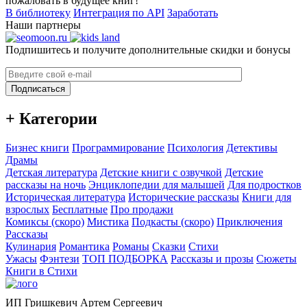
пожаловать в будущее книг!
В библиотеку
Интеграция по API
Заработать
Наши партнеры
Подпишитесь и получите дополнительные скидки и бонусы
Подписаться
+ Категории
Бизнес книги
Программирование
Психология
Детективы
Драмы
Детская литература
Детские книги с озвучкой
Детские
рассказы на ночь
Энциклопедии для малышей
Для подростков
Историческая литература
Исторические рассказы
Книги для
взрослых
Бесплатные
Про продажи
Комиксы (скоро)
Мистика
Подкасты (скоро)
Приключения
Рассказы
Кулинария
Романтика
Романы
Сказки
Стихи
Ужасы
Фэнтези
ТОП ПОДБОРКА
Рассказы и прозы
Сюжеты
Книги в Стихи
ИП Гришкевич Артем Сергеевич