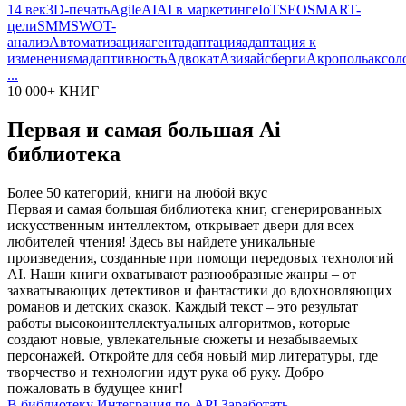
14 век
3D-печать
Agile
AI
AI в маркетинге
IoT
SEO
SMART-
цели
SMM
SWOT-
анализ
Автоматизация
агент
адаптация
адаптация к
изменениям
адаптивность
Адвокат
Азия
айсберги
Акрополь
аксол
...
10 000+ КНИГ
Первая и самая большая Ai
библиотека
Более 50 категорий, книги на любой вкус
Первая и самая большая библиотека книг, сгенерированных
искусственным интеллектом, открывает двери для всех
любителей чтения! Здесь вы найдете уникальные
произведения, созданные при помощи передовых технологий
AI. Наши книги охватывают разнообразные жанры – от
захватывающих детективов и фантастики до вдохновляющих
романов и детских сказок. Каждый текст – это результат
работы высокоинтеллектуальных алгоритмов, которые
создают новые, увлекательные сюжеты и незабываемых
персонажей. Откройте для себя новый мир литературы, где
творчество и технологии идут рука об руку. Добро
пожаловать в будущее книг!
В библиотеку
Интеграция по API
Заработать