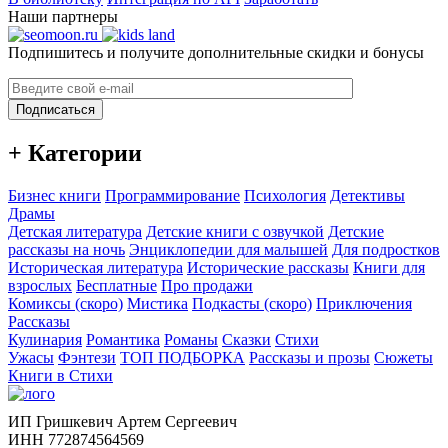
Наши партнеры
Подпишитесь и получите дополнительные скидки и бонусы
Подписаться
+ Категории
Бизнес книги
Программирование
Психология
Детективы
Драмы
Детская литература
Детские книги с озвучкой
Детские
рассказы на ночь
Энциклопедии для малышей
Для подростков
Историческая литература
Исторические рассказы
Книги для
взрослых
Бесплатные
Про продажи
Комиксы (скоро)
Мистика
Подкасты (скоро)
Приключения
Рассказы
Кулинария
Романтика
Романы
Сказки
Стихи
Ужасы
Фэнтези
ТОП ПОДБОРКА
Рассказы и прозы
Сюжеты
Книги в Стихи
ИП Гришкевич Артем Сергеевич
ИНН 772874564569