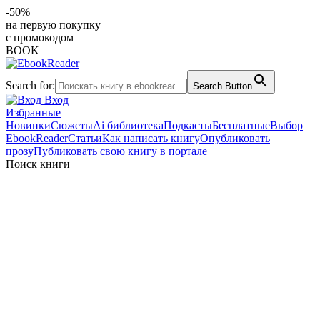
-50%
на первую покупку
с промокодом
BOOK
Search for:
Search Button
Вход
Избранные
Новинки
Сюжеты
Ai библиотека
Подкасты
Бесплатные
Выбор
EbookReader
Статьи
Как написать книгу
Опубликовать
прозу
Публиковать свою книгу в портале
Поиск книги