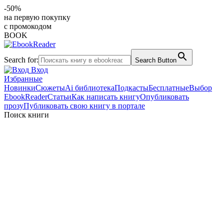
-50%
на первую покупку
с промокодом
BOOK
Search for:
Search Button
Вход
Избранные
Новинки
Сюжеты
Ai библиотека
Подкасты
Бесплатные
Выбор
EbookReader
Статьи
Как написать книгу
Опубликовать
прозу
Публиковать свою книгу в портале
Поиск книги