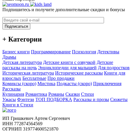
Подпишитесь и получите дополнительные скидки и бонусы
Подписаться
+ Категории
Бизнес книги
Программирование
Психология
Детективы
Драмы
Детская литература
Детские книги с озвучкой
Детские
рассказы на ночь
Энциклопедии для малышей
Для подростков
Историческая литература
Исторические рассказы
Книги для
взрослых
Бесплатные
Про продажи
Комиксы (скоро)
Мистика
Подкасты (скоро)
Приключения
Рассказы
Кулинария
Романтика
Романы
Сказки
Стихи
Ужасы
Фэнтези
ТОП ПОДБОРКА
Рассказы и прозы
Сюжеты
Книги в Стихи
ИП Гришкевич Артем Сергеевич
ИНН 772874564569
ОГРНИП 319774600521870