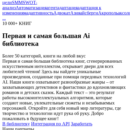
цели
SMM
SWOT-
анализ
Автоматизация
агент
адаптация
адаптация к
изменениям
адаптивность
Адвокат
Азия
айсберги
Акрополь
аксол
...
10 000+ КНИГ
Первая и самая большая Ai
библиотека
Более 50 категорий, книги на любой вкус
Первая и самая большая библиотека книг, сгенерированных
искусственным интеллектом, открывает двери для всех
любителей чтения! Здесь вы найдете уникальные
произведения, созданные при помощи передовых технологий
AI. Наши книги охватывают разнообразные жанры – от
захватывающих детективов и фантастики до вдохновляющих
романов и детских сказок. Каждый текст – это результат
работы высокоинтеллектуальных алгоритмов, которые
создают новые, увлекательные сюжеты и незабываемых
персонажей. Откройте для себя новый мир литературы, где
творчество и технологии идут рука об руку. Добро
пожаловать в будущее книг!
В библиотеку
Интеграция по API
Заработать
Наши партнеры