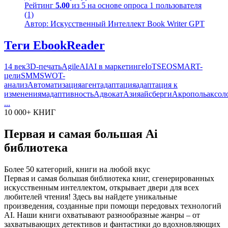
Рейтинг
5.00
из 5 на основе опроса
1
пользователя
(1)
Автор: Искусственный Интеллект Book Writer GPT
Теги EbookReader
14 век
3D-печать
Agile
AI
AI в маркетинге
IoT
SEO
SMART-
цели
SMM
SWOT-
анализ
Автоматизация
агент
адаптация
адаптация к
изменениям
адаптивность
Адвокат
Азия
айсберги
Акрополь
аксол
...
10 000+ КНИГ
Первая и самая большая Ai
библиотека
Более 50 категорий, книги на любой вкус
Первая и самая большая библиотека книг, сгенерированных
искусственным интеллектом, открывает двери для всех
любителей чтения! Здесь вы найдете уникальные
произведения, созданные при помощи передовых технологий
AI. Наши книги охватывают разнообразные жанры – от
захватывающих детективов и фантастики до вдохновляющих