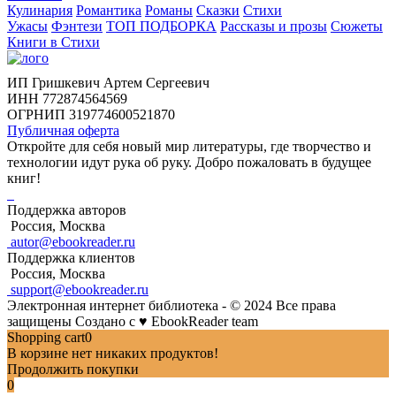
Кулинария
Романтика
Романы
Сказки
Стихи
Ужасы
Фэнтези
ТОП ПОДБОРКА
Рассказы и прозы
Сюжеты
Книги в Стихи
ИП Гришкевич Артем Сергеевич
ИНН 772874564569
ОГРНИП 319774600521870
Публичная оферта
Откройте для себя новый мир литературы, где творчество и
технологии идут рука об руку. Добро пожаловать в будущее
книг!
Поддержка авторов
Россия, Москва
autor@ebookreader.ru
Поддержка клиентов
Россия, Москва
support@ebookreader.ru
Электронная интернет библиотека - © 2024 Все права
защищены
Создано с
♥
EbookReader team
Shopping cart
0
В корзине нет никаких продуктов!
Продолжить покупки
0