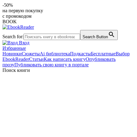
-50%
на первую покупку
с промокодом
BOOK
Search for:
Search Button
Вход
Избранные
Новинки
Сюжеты
Ai библиотека
Подкасты
Бесплатные
Выбор
EbookReader
Статьи
Как написать книгу
Опубликовать
прозу
Публиковать свою книгу в портале
Поиск книги