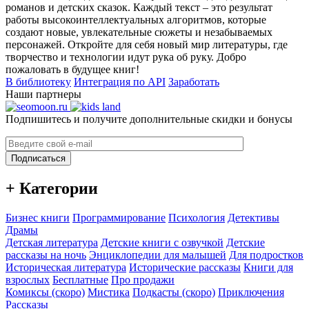
романов и детских сказок. Каждый текст – это результат
работы высокоинтеллектуальных алгоритмов, которые
создают новые, увлекательные сюжеты и незабываемых
персонажей. Откройте для себя новый мир литературы, где
творчество и технологии идут рука об руку. Добро
пожаловать в будущее книг!
В библиотеку
Интеграция по API
Заработать
Наши партнеры
Подпишитесь и получите дополнительные скидки и бонусы
Подписаться
+ Категории
Бизнес книги
Программирование
Психология
Детективы
Драмы
Детская литература
Детские книги с озвучкой
Детские
рассказы на ночь
Энциклопедии для малышей
Для подростков
Историческая литература
Исторические рассказы
Книги для
взрослых
Бесплатные
Про продажи
Комиксы (скоро)
Мистика
Подкасты (скоро)
Приключения
Рассказы