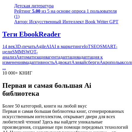
Детская литература
Рейтинг
5.00
из 5 на основе опроса
1
пользователя
(1)
Автор: Искусственный Интеллект Book Writer GPT
Теги EbookReader
14 век
3D-печать
Agile
AI
AI в маркетинге
IoT
SEO
SMART-
цели
SMM
SWOT-
анализ
Автоматизация
агент
адаптация
адаптация к
изменениям
адаптивность
Адвокат
Азия
айсберги
Акрополь
аксол
...
10 000+ КНИГ
Первая и самая большая Ai
библиотека
Более 50 категорий, книги на любой вкус
Первая и самая большая библиотека книг, сгенерированных
искусственным интеллектом, открывает двери для всех
любителей чтения! Здесь вы найдете уникальные
произведения, созданные при помощи передовых технологий