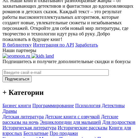
AI. Наши книги охватывают разнообразные жанры – от
захватывающих детективов и фантастики до вдохновляющих
романов и детских сказок. Каждый текст – это результат
работы высокоинтеллектуальных алгоритмов, которые
создают новые, увлекательные сюжеты и незабываемых
персонажей. Откройте для себя новый мир литературы, где
творчество и технологии идут рука об руку. Добро
пожаловать в будущее книг!
В библиотеку
Интеграция по API
Заработать
Наши партнеры
Подпишитесь и получите дополнительные скидки и бонусы
Подписаться
+ Категории
Бизнес книги
Программирование
Психология
Детективы
Драмы
Детская литература
Детские книги с озвучкой
Детские
рассказы на ночь
Энциклопедии для малышей
Для подростков
Историческая литература
Исторические рассказы
Книги для
взрослых
Бесплатные
Про продажи