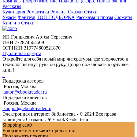
Комиксы (скоро)
Мистика
Подкасты (скоро)
Приключения
Рассказы
Кулинария
Романтика
Романы
Сказки
Стихи
Ужасы
Фэнтези
ТОП ПОДБОРКА
Рассказы и прозы
Сюжеты
Книги в Стихи
ИП Гришкевич Артем Сергеевич
ИНН 772874564569
ОГРНИП 319774600521870
Публичная оферта
Откройте для себя новый мир литературы, где творчество и
технологии идут рука об руку. Добро пожаловать в будущее
книг!
Поддержка авторов
Россия, Москва
autor@ebookreader.ru
Поддержка клиентов
Россия, Москва
support@ebookreader.ru
Электронная интернет библиотека - © 2024 Все права
защищены
Создано с
♥
EbookReader team
Shopping cart
0
В корзине нет никаких продуктов!
Продолжить покупки