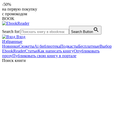
-50%
на первую покупку
с промокодом
BOOK
Search for:
Search Button
Вход
Избранные
Новинки
Сюжеты
Ai библиотека
Подкасты
Бесплатные
Выбор
EbookReader
Статьи
Как написать книгу
Опубликовать
прозу
Публиковать свою книгу в портале
Поиск книги