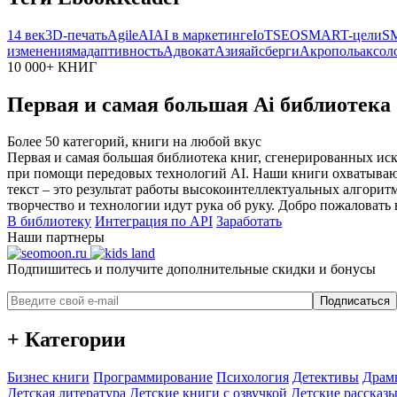
14 век
3D-печать
Agile
AI
AI в маркетинге
IoT
SEO
SMART-цели
S
изменениям
адаптивность
Адвокат
Азия
айсберги
Акрополь
аксол
10 000+ КНИГ
Первая и самая большая Ai библиотека
Более 50 категорий, книги на любой вкус
Первая и самая большая библиотека книг, сгенерированных ис
при помощи передовых технологий AI. Наши книги охватывают
текст – это результат работы высокоинтеллектуальных алгорит
творчество и технологии идут рука об руку. Добро пожаловать 
В библиотеку
Интеграция по API
Заработать
Наши партнеры
Подпишитесь и получите дополнительные скидки и бонусы
Подписаться
+ Категории
Бизнес книги
Программирование
Психология
Детективы
Драм
Детская литература
Детские книги с озвучкой
Детские рассказы