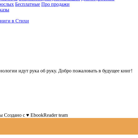
рослых
Бесплатные
Про продажи
казы
ниги в Стихи
нологии идут рука об руку. Добро пожаловать в будущее книг!
ны
Создано с
♥
EbookReader team