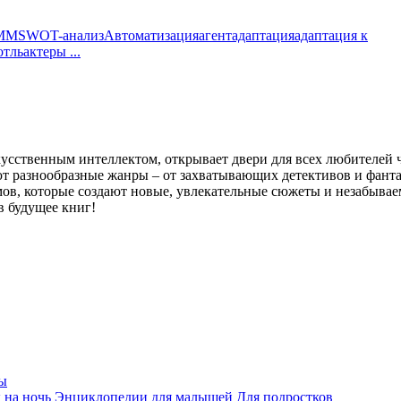
MM
SWOT-анализ
Автоматизация
агент
адаптация
адаптация к
отль
актеры
...
кусственным интеллектом, открывает двери для всех любителей 
 разнообразные жанры – от захватывающих детективов и фанта
мов, которые создают новые, увлекательные сюжеты и незабывае
в будущее книг!
ы
 на ночь
Энциклопедии для малышей
Для подростков