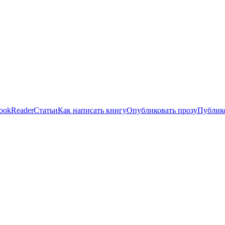
ookReader
Статьи
Как написать книгу
Опубликовать прозу
Публико