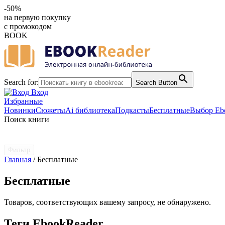
-50%
на первую покупку
с промокодом
BOOK
Search for:
Search Button
Вход
Избранные
Новинки
Сюжеты
Ai библиотека
Подкасты
Бесплатные
Выбор Eb
Поиск книги
Фильтр
Главная
/ Бесплатные
Бесплатные
Товаров, соответствующих вашему запросу, не обнаружено.
Теги EbookReader