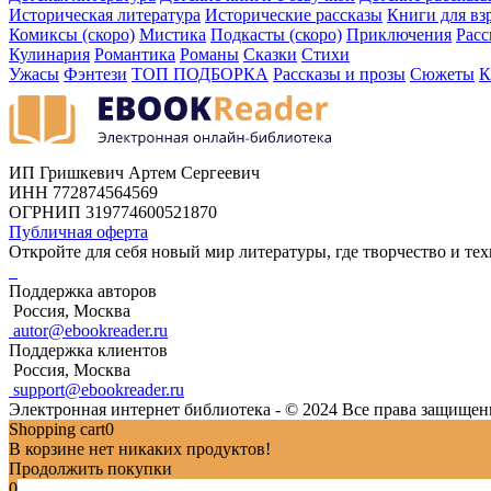
Историческая литература
Исторические рассказы
Книги для вз
Комиксы (скоро)
Мистика
Подкасты (скоро)
Приключения
Расс
Кулинария
Романтика
Романы
Сказки
Стихи
Ужасы
Фэнтези
ТОП ПОДБОРКА
Рассказы и прозы
Сюжеты
К
ИП Гришкевич Артем Сергеевич
ИНН 772874564569
ОГРНИП 319774600521870
Публичная оферта
Откройте для себя новый мир литературы, где творчество и тех
Поддержка авторов
Россия, Москва
autor@ebookreader.ru
Поддержка клиентов
Россия, Москва
support@ebookreader.ru
Электронная интернет библиотека - © 2024 Все права защище
Shopping cart
0
В корзине нет никаких продуктов!
Продолжить покупки
0