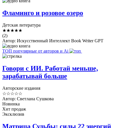
Фламинго и розовое озеро
Детская литература
★
★
★
★
★
(2)
Автор: Искусственный Интеллект Book Writer GPT
ТОП популярные от авторов и Ai
Говори с ИИ. Работай меньше,
зарабатывай больше
Авторские издания
☆
☆
☆
☆
☆
Автор: Светлана Сушкова
Новинка
Хит продаж
Эксклюзив
Матрица Судьбы: силы 22 энергий