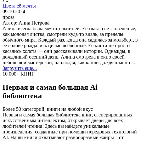
з...
Цвета её мечты
09.10.2024
проза
Автор:
Анна Петрова
Алина всегда была мечтательницей. Её глаза, светло-зелёные,
как молодая листва, смотрели куда-то вдаль, за пределы
обычного мира. Каждый раз, когда она садилась за мольберт, в
её голове рождались целые вселенные. Её кисти не просто
касались холста — они рассказывали истории. Однажды, в
дождливый осенний день, Алина смотрела в окно своей
небольшой мастерской, наблюдая, как капли дождя плавно ...
Загрузить еще...
10 000+ КНИГ
Первая и самая большая Ai
библиотека
Более 50 категорий, книги на любой вкус
Первая и самая большая библиотека книг, сгенерированных
искусственным интеллектом, открывает двери для всех
любителей чтения! Здесь вы найдете уникальные
произведения, созданные при помощи передовых технологий
AI. Наши книги охватывают разнообразные жанры – от