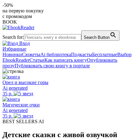
-50%
на первую покупку
с промокодом
BOOK
Search for:
Search Button
Вход
Избранные
Новинки
Сюжеты
Ai библиотека
Подкасты
Бесплатные
Выбор
EbookReader
Статьи
Как написать книгу
Опубликовать
прозу
Публиковать свою книгу в портале
Oрел и высокие горы
Ai generated
35 р.
Магические очки
Ai generated
35 р.
BEST SELLERS AI
Детские сказки с живой озвучкой