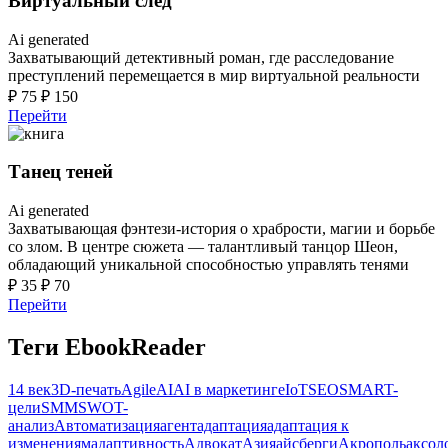
Виртуальный след
Ai generated
Захватывающий детективный роман, где расследование
преступлений перемещается в мир виртуальной реальности
₽
75
₽
150
Перейти
Танец теней
Ai generated
Захватывающая фэнтези-история о храбрости, магии и борьбе
со злом. В центре сюжета — талантливый танцор Шеон,
обладающий уникальной способностью управлять тенями
₽
35
₽
70
Перейти
Теги EbookReader
14 век
3D-печать
Agile
AI
AI в маркетинге
IoT
SEO
SMART-
цели
SMM
SWOT-
анализ
Автоматизация
агент
адаптация
адаптация к
изменениям
адаптивность
Адвокат
Азия
айсберги
Акрополь
аксол