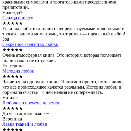
красивыми символами и трогательными преодолениями
препятствий.
Надежда✨
Сердца в цвету
★
★
★
★
★
Если вы любите истории с непредсказуемыми поворотами и
трогательными моментами, этот роман — идеальный выбор!
Зоя
Секретное агентство любви
★
★
★
★
★
Очень атмосферная книга. Это история, которая поглощает
полностью и не отпускает.
Екатерина
Мелодия любви
★
★
★
★
★
Читается на одном дыхании. Написано просто, но так живо,
что все происходящее кажется реальным. История любви и
борьбы за счастье – с ней нельзя не сопереживать.
Наталья
Любовь во времена перемен
★
★
★
★
★
До чего ж миленько ~~
Вероника
Лавка тканей и любви
★
★
★
★
★