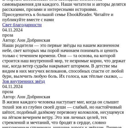
самовыражения для каждого. Наши читатели и авторы делятся
рассказами, прозами и интересными историями.
Приседенитесь к большой семье EbookReader. Читайте и
публикуйте вместе с нами
Свет благодарности
04.11.2024
проза
Автор:
Анн Добринская
Наши родители — это первые звёзды на нашем жизненном
небе, свет которых мы порой начинаем понимать и ценить
только с течением времени. Они — та основа, на которой
строится наш внутренний мир, те незримые корни, что держат
нас, когда ветер судьбы накрывает штормом. В детстве мы
видим в них могучих великанов, способных спасти от любой
бури, вылечить любую боль. Их голоса, как тёплые сказки, ...
Зов внутренних звёзд
04.11.2024
проза
Автор:
Анн Добринская
В жизни каждого человека наступает миг, когда он слышит
тихий зов из глубин своей души — слабый, но настойчивый
шёпот, подобный далёкому перезвону колоколов, несущемуся
на лёгком вечернем ветру. Это зов личных целей, тех
стремлений и мечтаний, что бродят в сердце, словно
неугомонные странники, ищущие дорогу к звёздам. Личные