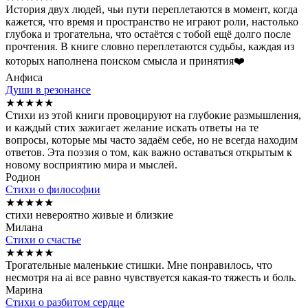
История двух людей, чьи пути переплетаются в момент, когда
кажется, что время и пространство не играют роли, настолько
глубока и трогательна, что остаётся с тобой ещё долго после
прочтения. В книге словно переплетаются судьбы, каждая из
которых наполнена поиском смысла и принятия❤️
Анфиса
Души в резонансе
★
★
★
★
★
Стихи из этой книги провоцируют на глубокие размышления,
и каждый стих зажигает желание искать ответы на те
вопросы, которые мы часто задаём себе, но не всегда находим
ответов. Эта поэзия о том, как важно оставаться открытым к
новому восприятию мира и мыслей.
Родион
Стихи о философии
★
★
★
★
★
стихи невероятно живые и близкие
Милана
Стихи о счастье
★
★
★
★
★
Трогательные маленькие стишки. Мне понравилось, что
несмотря на ai все равно чувствуется какая-то тяжесть и боль.
Марина
Стихи о разбитом сердце