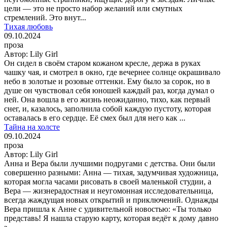
цели — это не просто набор желаний или смутных
стремлений. Это внут...
Тихая любовь
09.10.2024
проза
Автор:
Lily Girl
Он сидел в своём старом кожаном кресле, держа в руках
чашку чая, и смотрел в окно, где вечернее солнце окрашивало
небо в золотые и розовые оттенки. Ему было за сорок, но в
душе он чувствовал себя юношей каждый раз, когда думал о
ней. Она вошла в его жизнь неожиданно, тихо, как первый
снег, и, казалось, заполнила собой каждую пустоту, которая
оставалась в его сердце. Её смех был для него как ...
Тайна на холсте
09.10.2024
проза
Автор:
Lily Girl
Анна и Вера были лучшими подругами с детства. Они были
совершенно разными: Анна — тихая, задумчивая художница,
которая могла часами рисовать в своей маленькой студии, а
Вера — жизнерадостная и неугомонная исследовательница,
всегда жаждущая новых открытий и приключений. Однажды
Вера пришла к Анне с удивительной новостью: «Ты только
представь! Я нашла старую карту, которая ведёт к дому давно