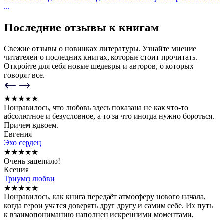
...
Последние отзывы к книгам
Свежие отзывы о новинках литературы. Узнайте мнение
читателей о последних книгах, которые стоит прочитать.
Откройте для себя новые шедевры и авторов, о которых
говорят все.
★
★
★
★
★
Понравилось, что любовь здесь показана не как что-то
абсолютное и безусловное, а то за что иногда нужно бороться.
Причем вдвоем.
Евгения
Эхо сердец
★
★
★
★
★
Очень зацепило!
Ксения
Триумф любви
★
★
★
★
★
Понравилось, как книга передаёт атмосферу нового начала,
когда герои учатся доверять друг другу и самим себе. Их путь
к взаимопониманию наполнен искренними моментами,