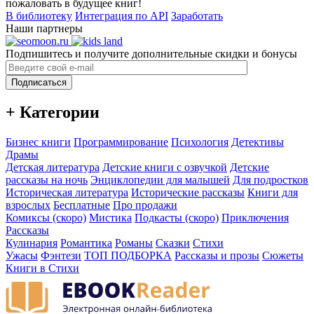
пожаловать в будущее книг!
В библиотеку
Интеграция по API
Заработать
Наши партнеры
Подпишитесь и получите дополнительные скидки и бонусы
Подписаться
+ Категории
Бизнес книги
Программирование
Психология
Детективы
Драмы
Детская литература
Детские книги с озвучкой
Детские
рассказы на ночь
Энциклопедии для малышей
Для подростков
Историческая литература
Исторические рассказы
Книги для
взрослых
Бесплатные
Про продажи
Комиксы (скоро)
Мистика
Подкасты (скоро)
Приключения
Рассказы
Кулинария
Романтика
Романы
Сказки
Стихи
Ужасы
Фэнтези
ТОП ПОДБОРКА
Рассказы и прозы
Сюжеты
Книги в Стихи