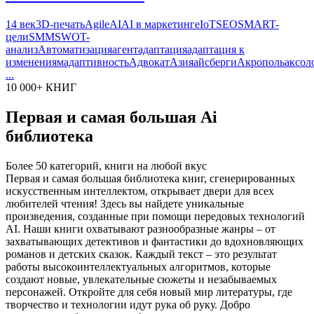
14 век
3D-печать
Agile
AI
AI в маркетинге
IoT
SEO
SMART-
цели
SMM
SWOT-
анализ
Автоматизация
агент
адаптация
адаптация к
изменениям
адаптивность
Адвокат
Азия
айсберги
Акрополь
аксол
...
10 000+ КНИГ
Первая и самая большая Ai
библиотека
Более 50 категорий, книги на любой вкус
Первая и самая большая библиотека книг, сгенерированных
искусственным интеллектом, открывает двери для всех
любителей чтения! Здесь вы найдете уникальные
произведения, созданные при помощи передовых технологий
AI. Наши книги охватывают разнообразные жанры – от
захватывающих детективов и фантастики до вдохновляющих
романов и детских сказок. Каждый текст – это результат
работы высокоинтеллектуальных алгоритмов, которые
создают новые, увлекательные сюжеты и незабываемых
персонажей. Откройте для себя новый мир литературы, где
творчество и технологии идут рука об руку. Добро