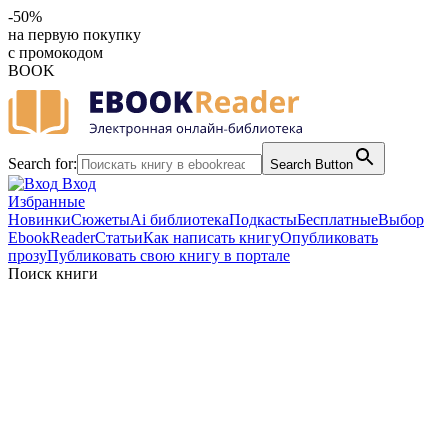
-50%
на первую покупку
с промокодом
BOOK
Search for:
Search Button
Вход
Избранные
Новинки
Сюжеты
Ai библиотека
Подкасты
Бесплатные
Выбор
EbookReader
Статьи
Как написать книгу
Опубликовать
прозу
Публиковать свою книгу в портале
Поиск книги