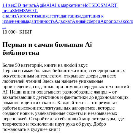
14 век
3D-печать
Agile
AI
AI в маркетинге
IoT
SEO
SMART-
цели
SMM
SWOT-
анализ
Автоматизация
агент
адаптация
адаптация к
изменениям
адаптивность
Адвокат
Азия
айсберги
Акрополь
аксол
...
10 000+ КНИГ
Первая и самая большая Ai
библиотека
Более 50 категорий, книги на любой вкус
Первая и самая большая библиотека книг, сгенерированных
искусственным интеллектом, открывает двери для всех
любителей чтения! Здесь вы найдете уникальные
произведения, созданные при помощи передовых технологий
AI. Наши книги охватывают разнообразные жанры – от
захватывающих детективов и фантастики до вдохновляющих
романов и детских сказок. Каждый текст – это результат
работы высокоинтеллектуальных алгоритмов, которые
создают новые, увлекательные сюжеты и незабываемых
персонажей. Откройте для себя новый мир литературы, где
творчество и технологии идут рука об руку. Добро
пожаловать в будущее книг!