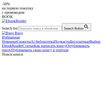
-50%
на первую покупку
с промокодом
BOOK
Search for:
Search Button
Вход
Избранные
Новинки
Сюжеты
Ai библиотека
Подкасты
Бесплатные
Выбор
EbookReader
Статьи
Как написать книгу
Опубликовать
прозу
Публиковать свою книгу в портале
Поиск книги