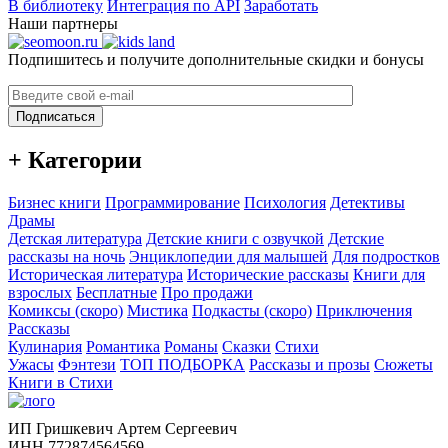
В библиотеку
Интеграция по API
Заработать
Наши партнеры
Подпишитесь и получите дополнительные скидки и бонусы
Подписаться
+ Категории
Бизнес книги
Программирование
Психология
Детективы
Драмы
Детская литература
Детские книги с озвучкой
Детские
рассказы на ночь
Энциклопедии для малышей
Для подростков
Историческая литература
Исторические рассказы
Книги для
взрослых
Бесплатные
Про продажи
Комиксы (скоро)
Мистика
Подкасты (скоро)
Приключения
Рассказы
Кулинария
Романтика
Романы
Сказки
Стихи
Ужасы
Фэнтези
ТОП ПОДБОРКА
Рассказы и прозы
Сюжеты
Книги в Стихи
ИП Гришкевич Артем Сергеевич
ИНН 772874564569