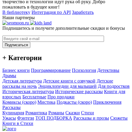
творчество и технологии идут рука об руку. Добро
пожаловать в будущее книг!
В библиотеку
Интеграция по API
Заработать
Наши партнеры
Подпишитесь и получите дополнительные скидки и бонусы
Подписаться
+ Категории
Бизнес книги
Программирование
Психология
Детективы
Драмы
Детская литература
Детские книги с озвучкой
Детские
рассказы на ночь
Энциклопедии для малышей
Для подростков
Историческая литература
Исторические рассказы
Книги для
взрослых
Бесплатные
Про продажи
Комиксы (скоро)
Мистика
Подкасты (скоро)
Приключения
Рассказы
Кулинария
Романтика
Романы
Сказки
Стихи
Ужасы
Фэнтези
ТОП ПОДБОРКА
Рассказы и прозы
Сюжеты
Книги в Стихи