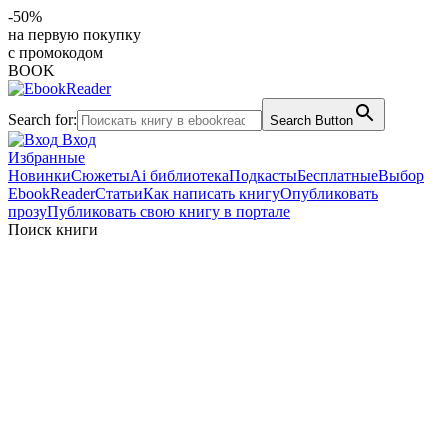
-50%
на первую покупку
с промокодом
BOOK
Search for:
Search Button
Вход
Избранные
Новинки
Сюжеты
Ai библиотека
Подкасты
Бесплатные
Выбор
EbookReader
Статьи
Как написать книгу
Опубликовать
прозу
Публиковать свою книгу в портале
Поиск книги