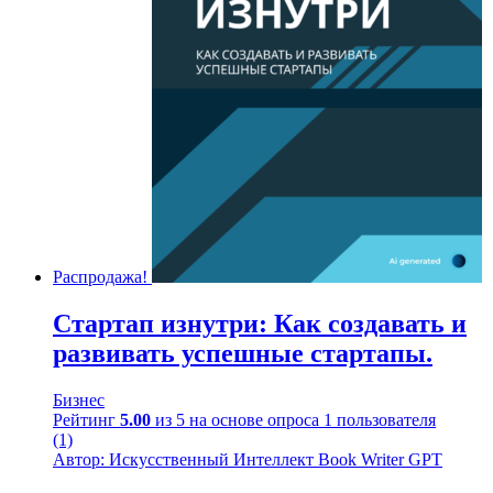
Распродажа!
Стартап изнутри: Как создавать и
развивать успешные стартапы.
Бизнес
Рейтинг
5.00
из 5 на основе опроса
1
пользователя
(1)
Автор: Искусственный Интеллект Book Writer GPT