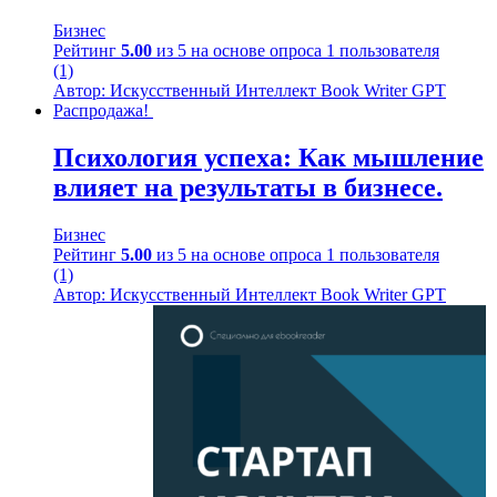
Бизнес
Рейтинг
5.00
из 5 на основе опроса
1
пользователя
(1)
Автор: Искусственный Интеллект Book Writer GPT
Распродажа!
Психология успеха: Как мышление
влияет на результаты в бизнесе.
Бизнес
Рейтинг
5.00
из 5 на основе опроса
1
пользователя
(1)
Автор: Искусственный Интеллект Book Writer GPT