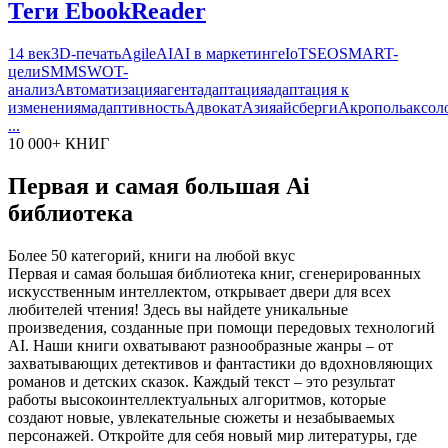
Теги EbookReader
14 век
3D-печать
Agile
AI
AI в маркетинге
IoT
SEO
SMART-
цели
SMM
SWOT-
анализ
Автоматизация
агент
адаптация
адаптация к
изменениям
адаптивность
Адвокат
Азия
айсберги
Акрополь
аксол
...
10 000+ КНИГ
Первая и самая большая Ai
библиотека
Более 50 категорий, книги на любой вкус
Первая и самая большая библиотека книг, сгенерированных
искусственным интеллектом, открывает двери для всех
любителей чтения! Здесь вы найдете уникальные
произведения, созданные при помощи передовых технологий
AI. Наши книги охватывают разнообразные жанры – от
захватывающих детективов и фантастики до вдохновляющих
романов и детских сказок. Каждый текст – это результат
работы высокоинтеллектуальных алгоритмов, которые
создают новые, увлекательные сюжеты и незабываемых
персонажей. Откройте для себя новый мир литературы, где