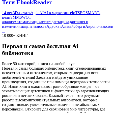
Теги EbookReader
14 век
3D-печать
Agile
AI
AI в маркетинге
IoT
SEO
SMART-
цели
SMM
SWOT-
анализ
Автоматизация
агент
адаптация
адаптация к
изменениям
адаптивность
Адвокат
Азия
айсберги
Акрополь
аксол
...
10 000+ КНИГ
Первая и самая большая Ai
библиотека
Более 50 категорий, книги на любой вкус
Первая и самая большая библиотека книг, сгенерированных
искусственным интеллектом, открывает двери для всех
любителей чтения! Здесь вы найдете уникальные
произведения, созданные при помощи передовых технологий
AI. Наши книги охватывают разнообразные жанры – от
захватывающих детективов и фантастики до вдохновляющих
романов и детских сказок. Каждый текст – это результат
работы высокоинтеллектуальных алгоритмов, которые
создают новые, увлекательные сюжеты и незабываемых
персонажей. Откройте для себя новый мир литературы, где