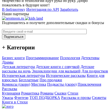
творчество и технологии идут рука об руку. Добро
пожаловать в будущее книг!
В библиотеку
Интеграция по API
Заработать
Наши партнеры
Подпишитесь и получите дополнительные скидки и бонусы
Подписаться
+ Категории
Бизнес книги
Программирование
Психология
Детективы
Драмы
Детская литература
Детские книги с озвучкой
Детские
рассказы на ночь
Энциклопедии для малышей
Для подростков
Историческая литература
Исторические рассказы
Книги для
взрослых
Бесплатные
Про продажи
Комиксы (скоро)
Мистика
Подкасты (скоро)
Приключения
Рассказы
Кулинария
Романтика
Романы
Сказки
Стихи
Ужасы
Фэнтези
ТОП ПОДБОРКА
Рассказы и прозы
Сюжеты
Книги в Стихи