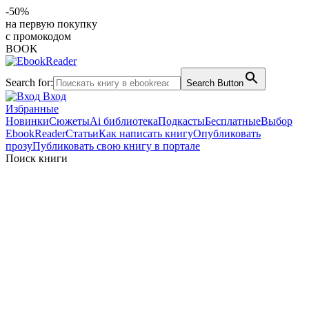
-50%
на первую покупку
с промокодом
BOOK
Search for:
Search Button
Вход
Избранные
Новинки
Сюжеты
Ai библиотека
Подкасты
Бесплатные
Выбор
EbookReader
Статьи
Как написать книгу
Опубликовать
прозу
Публиковать свою книгу в портале
Поиск книги