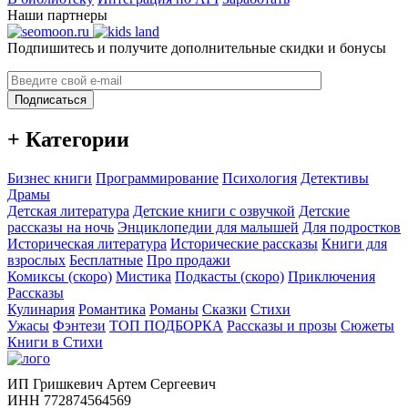
Наши партнеры
Подпишитесь и получите дополнительные скидки и бонусы
Подписаться
+ Категории
Бизнес книги
Программирование
Психология
Детективы
Драмы
Детская литература
Детские книги с озвучкой
Детские
рассказы на ночь
Энциклопедии для малышей
Для подростков
Историческая литература
Исторические рассказы
Книги для
взрослых
Бесплатные
Про продажи
Комиксы (скоро)
Мистика
Подкасты (скоро)
Приключения
Рассказы
Кулинария
Романтика
Романы
Сказки
Стихи
Ужасы
Фэнтези
ТОП ПОДБОРКА
Рассказы и прозы
Сюжеты
Книги в Стихи
ИП Гришкевич Артем Сергеевич
ИНН 772874564569