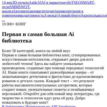
14 век
3D-печать
Agile
AI
AI в маркетинге
IoT
SEO
SMART-
цели
SMM
SWOT-
анализ
Автоматизация
агент
адаптация
адаптация к
изменениям
адаптивность
Адвокат
Азия
айсберги
Акрополь
аксол
...
10 000+ КНИГ
Первая и самая большая Ai
библиотека
Более 50 категорий, книги на любой вкус
Первая и самая большая библиотека книг, сгенерированных
искусственным интеллектом, открывает двери для всех
любителей чтения! Здесь вы найдете уникальные
произведения, созданные при помощи передовых технологий
AI. Наши книги охватывают разнообразные жанры – от
захватывающих детективов и фантастики до вдохновляющих
романов и детских сказок. Каждый текст – это результат
работы высокоинтеллектуальных алгоритмов, которые
создают новые, увлекательные сюжеты и незабываемых
персонажей. Откройте для себя новый мир литературы, где
творчество и технологии идут рука об руку. Добро
пожаловать в будущее книг!
В библиотеку
Интеграция по API
Заработать