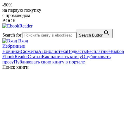
-50%
на первую покупку
с промокодом
BOOK
Search for:
Search Button
Вход
Избранные
Новинки
Сюжеты
Ai библиотека
Подкасты
Бесплатные
Выбор
EbookReader
Статьи
Как написать книгу
Опубликовать
прозу
Публиковать свою книгу в портале
Поиск книги