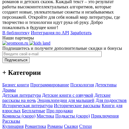
романов и детских сказок. Каждый текст – это результат
работы высокоинтеллектуальных алгоритмов, которые
создают новые, увлекательные сюжеты и незабываемых
персонажей. Откройте для себя новый мир литературы, где
творчество и технологии идут рука об руку. Добро
пожаловать в будущее книг!
В библиотеку
Интеграция по API
Заработать
Наши партнеры
Подпишитесь и получите дополнительные скидки и бонусы
Подписаться
+ Категории
Бизнес книги
Программирование
Психология
Детективы
Драмы
Детская литература
Детские книги с озвучкой
Детские
рассказы на ночь
Энциклопедии для малышей
Для подростков
Историческая литература
Исторические рассказы
Книги для
взрослых
Бесплатные
Про продажи
Комиксы (скоро)
Мистика
Подкасты (скоро)
Приключения
Рассказы
Кулинария
Романтика
Романы
Сказки
Стихи