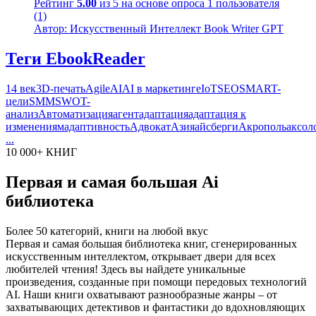
Рейтинг
5.00
из 5 на основе опроса
1
пользователя
(1)
Автор: Искусственный Интеллект Book Writer GPT
Теги EbookReader
14 век
3D-печать
Agile
AI
AI в маркетинге
IoT
SEO
SMART-
цели
SMM
SWOT-
анализ
Автоматизация
агент
адаптация
адаптация к
изменениям
адаптивность
Адвокат
Азия
айсберги
Акрополь
аксол
...
10 000+ КНИГ
Первая и самая большая Ai
библиотека
Более 50 категорий, книги на любой вкус
Первая и самая большая библиотека книг, сгенерированных
искусственным интеллектом, открывает двери для всех
любителей чтения! Здесь вы найдете уникальные
произведения, созданные при помощи передовых технологий
AI. Наши книги охватывают разнообразные жанры – от
захватывающих детективов и фантастики до вдохновляющих