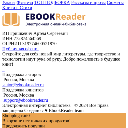
Ужасы
Фэнтези
ТОП ПОДБОРКА
Рассказы и прозы
Сюжеты
Книги в Стихи
ИП Гришкевич Артем Сергеевич
ИНН 772874564569
ОГРНИП 319774600521870
Публичная оферта
Откройте для себя новый мир литературы, где творчество и
технологии идут рука об руку. Добро пожаловать в будущее
книг!
Поддержка авторов
Россия, Москва
autor@ebookreader.ru
Поддержка клиентов
Россия, Москва
support@ebookreader.ru
Электронная интернет библиотека - © 2024 Все права
защищены
Создано с
♥
EbookReader team
Shopping cart
0
В корзине нет никаких продуктов!
Продолжить покупки