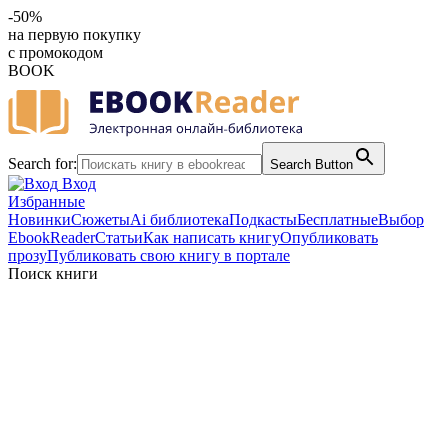
-50%
на первую покупку
с промокодом
BOOK
Search for:
Search Button
Вход
Избранные
Новинки
Сюжеты
Ai библиотека
Подкасты
Бесплатные
Выбор
EbookReader
Статьи
Как написать книгу
Опубликовать
прозу
Публиковать свою книгу в портале
Поиск книги