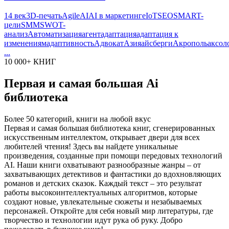
14 век
3D-печать
Agile
AI
AI в маркетинге
IoT
SEO
SMART-
цели
SMM
SWOT-
анализ
Автоматизация
агент
адаптация
адаптация к
изменениям
адаптивность
Адвокат
Азия
айсберги
Акрополь
аксол
...
10 000+ КНИГ
Первая и самая большая Ai
библиотека
Более 50 категорий, книги на любой вкус
Первая и самая большая библиотека книг, сгенерированных
искусственным интеллектом, открывает двери для всех
любителей чтения! Здесь вы найдете уникальные
произведения, созданные при помощи передовых технологий
AI. Наши книги охватывают разнообразные жанры – от
захватывающих детективов и фантастики до вдохновляющих
романов и детских сказок. Каждый текст – это результат
работы высокоинтеллектуальных алгоритмов, которые
создают новые, увлекательные сюжеты и незабываемых
персонажей. Откройте для себя новый мир литературы, где
творчество и технологии идут рука об руку. Добро