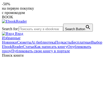
-50%
на первую покупку
с промокодом
BOOK
Search for:
Search Button
Вход
Избранные
Новинки
Сюжеты
Ai библиотека
Подкасты
Бесплатные
Выбор
EbookReader
Статьи
Как написать книгу
Опубликовать
прозу
Публиковать свою книгу в портале
Поиск книги