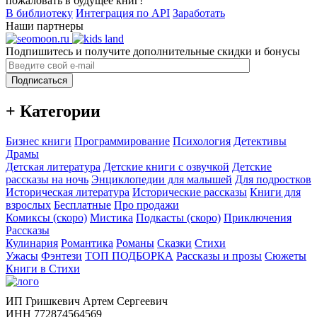
пожаловать в будущее книг!
В библиотеку
Интеграция по API
Заработать
Наши партнеры
Подпишитесь и получите дополнительные скидки и бонусы
Подписаться
+ Категории
Бизнес книги
Программирование
Психология
Детективы
Драмы
Детская литература
Детские книги с озвучкой
Детские
рассказы на ночь
Энциклопедии для малышей
Для подростков
Историческая литература
Исторические рассказы
Книги для
взрослых
Бесплатные
Про продажи
Комиксы (скоро)
Мистика
Подкасты (скоро)
Приключения
Рассказы
Кулинария
Романтика
Романы
Сказки
Стихи
Ужасы
Фэнтези
ТОП ПОДБОРКА
Рассказы и прозы
Сюжеты
Книги в Стихи
ИП Гришкевич Артем Сергеевич
ИНН 772874564569