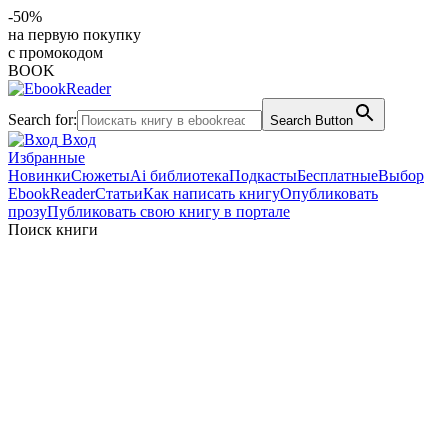
-50%
на первую покупку
с промокодом
BOOK
Search for:
Search Button
Вход
Избранные
Новинки
Сюжеты
Ai библиотека
Подкасты
Бесплатные
Выбор
EbookReader
Статьи
Как написать книгу
Опубликовать
прозу
Публиковать свою книгу в портале
Поиск книги