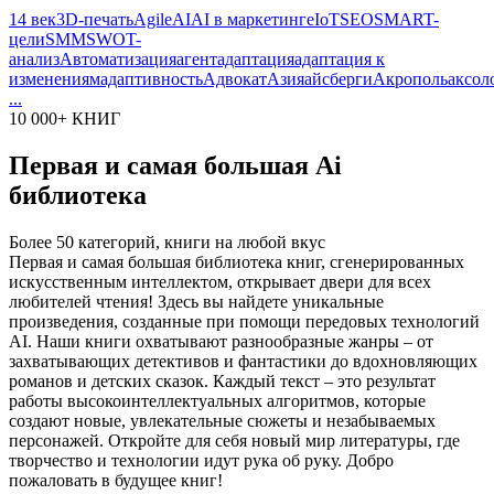
14 век
3D-печать
Agile
AI
AI в маркетинге
IoT
SEO
SMART-
цели
SMM
SWOT-
анализ
Автоматизация
агент
адаптация
адаптация к
изменениям
адаптивность
Адвокат
Азия
айсберги
Акрополь
аксол
...
10 000+ КНИГ
Первая и самая большая Ai
библиотека
Более 50 категорий, книги на любой вкус
Первая и самая большая библиотека книг, сгенерированных
искусственным интеллектом, открывает двери для всех
любителей чтения! Здесь вы найдете уникальные
произведения, созданные при помощи передовых технологий
AI. Наши книги охватывают разнообразные жанры – от
захватывающих детективов и фантастики до вдохновляющих
романов и детских сказок. Каждый текст – это результат
работы высокоинтеллектуальных алгоритмов, которые
создают новые, увлекательные сюжеты и незабываемых
персонажей. Откройте для себя новый мир литературы, где
творчество и технологии идут рука об руку. Добро
пожаловать в будущее книг!