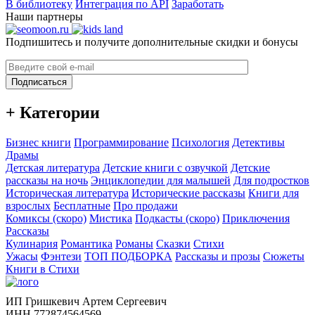
В библиотеку
Интеграция по API
Заработать
Наши партнеры
Подпишитесь и получите дополнительные скидки и бонусы
Подписаться
+ Категории
Бизнес книги
Программирование
Психология
Детективы
Драмы
Детская литература
Детские книги с озвучкой
Детские
рассказы на ночь
Энциклопедии для малышей
Для подростков
Историческая литература
Исторические рассказы
Книги для
взрослых
Бесплатные
Про продажи
Комиксы (скоро)
Мистика
Подкасты (скоро)
Приключения
Рассказы
Кулинария
Романтика
Романы
Сказки
Стихи
Ужасы
Фэнтези
ТОП ПОДБОРКА
Рассказы и прозы
Сюжеты
Книги в Стихи
ИП Гришкевич Артем Сергеевич
ИНН 772874564569