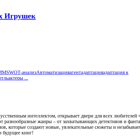
х Игрушек
MM
SWOT-анализ
Автоматизация
агент
адаптация
адаптация к
отль
актеры
...
кусственным интеллектом, открывает двери для всех любителей 
 разнообразные жанры – от захватывающих детективов и фанта
мов, которые создают новые, увлекательные сюжеты и незабывае
в будущее книг!