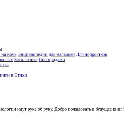
ы
 на ночь
Энциклопедии для малышей
Для подростков
рослых
Бесплатные
Про продажи
казы
ниги в Стихи
нологии идут рука об руку. Добро пожаловать в будущее книг!