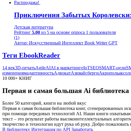
Распродажа!
Приключения Забытых Королевски
Детская литература
Рейтинг
5.00
из 5 на основе опроса
1
пользователя
(1)
Автор: Искусственный Интеллект Book Writer GPT
Теги EbookReader
14 век
3D-печать
Agile
AI
AI в маркетинге
IoT
SEO
SMART-цели
S
изменениям
адаптивность
Адвокат
Азия
айсберги
Акрополь
аксол
10 000+ КНИГ
Первая и самая большая Ai библиотека
Более 50 категорий, книги на любой вкус
Первая и самая большая библиотека книг, сгенерированных ис
при помощи передовых технологий AI. Наши книги охватывают
текст – это результат работы высокоинтеллектуальных алгорит
творчество и технологии идут рука об руку. Добро пожаловать 
В библиотеку
Интеграция по API
Заработать