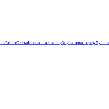
ookReader
Статьи
Как написать книгу
Опубликовать прозу
Публико