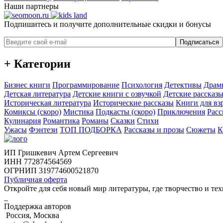
Наши партнеры
Подпишитесь и получите дополнительные скидки и бонусы
Подписаться
+ Категории
Бизнес книги
Программирование
Психология
Детективы
Драм
Детская литература
Детские книги с озвучкой
Детские рассказы
Историческая литература
Исторические рассказы
Книги для вз
Комиксы (скоро)
Мистика
Подкасты (скоро)
Приключения
Расс
Кулинария
Романтика
Романы
Сказки
Стихи
Ужасы
Фэнтези
ТОП ПОДБОРКА
Рассказы и прозы
Сюжеты
К
ИП Гришкевич Артем Сергеевич
ИНН 772874564569
ОГРНИП 319774600521870
Публичная оферта
Откройте для себя новый мир литературы, где творчество и тех
Поддержка авторов
Россия, Москва