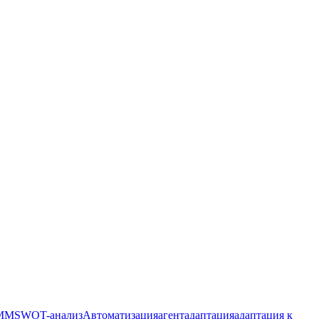
MM
SWOT-анализ
Автоматизация
агент
адаптация
адаптация к