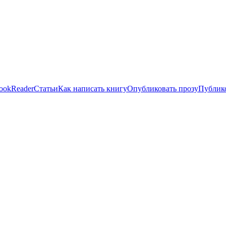
ookReader
Статьи
Как написать книгу
Опубликовать прозу
Публико