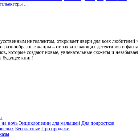
отль
актеры
...
кусственным интеллектом, открывает двери для всех любителей 
 разнообразные жанры – от захватывающих детективов и фанта
мов, которые создают новые, увлекательные сюжеты и незабывае
в будущее книг!
ы
 на ночь
Энциклопедии для малышей
Для подростков
рослых
Бесплатные
Про продажи
казы