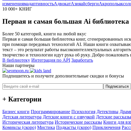
изменениям
адаптивность
Адвокат
Азия
айсберги
Акрополь
аксол
10 000+ КНИГ
Первая и самая большая Ai библиотека
Более 50 категорий, книги на любой вкус
Первая и самая большая библиотека книг, сгенерированных ис
при помощи передовых технологий AI. Наши книги охватывают
текст – это результат работы высокоинтеллектуальных алгорит
творчество и технологии идут рука об руку. Добро пожаловать 
В библиотеку
Интеграция по API
Заработать
Наши партнеры
Подпишитесь и получите дополнительные скидки и бонусы
Подписаться
+ Категории
Бизнес книги
Программирование
Психология
Детективы
Драм
Детская литература
Детские книги с озвучкой
Детские рассказы
Историческая литература
Исторические рассказы
Книги для вз
Комиксы (скоро)
Мистика
Подкасты (скоро)
Приключения
Расс