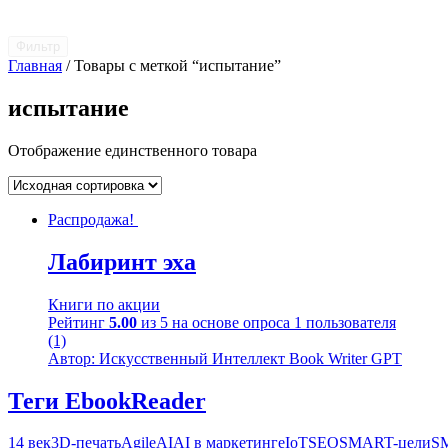
Фильтр
Главная
/ Товары с меткой “испытание”
испытание
Отображение единственного товара
Распродажа!
Лабиринт эха
Книги по акции
Рейтинг
5.00
из 5 на основе опроса
1
пользователя
(1)
Автор: Искусственный Интеллект Book Writer GPT
Теги EbookReader
14 век
3D-печать
Agile
AI
AI в маркетинге
IoT
SEO
SMART-цели
S