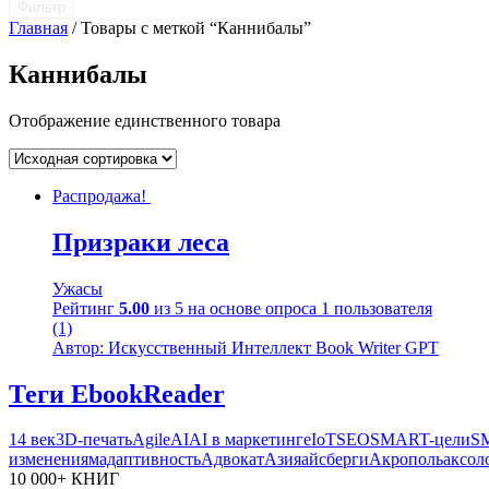
Фильтр
Главная
/ Товары с меткой “Каннибалы”
Каннибалы
Отображение единственного товара
Распродажа!
Призраки леса
Ужасы
Рейтинг
5.00
из 5 на основе опроса
1
пользователя
(1)
Автор: Искусственный Интеллект Book Writer GPT
Теги EbookReader
14 век
3D-печать
Agile
AI
AI в маркетинге
IoT
SEO
SMART-цели
S
изменениям
адаптивность
Адвокат
Азия
айсберги
Акрополь
аксол
10 000+ КНИГ