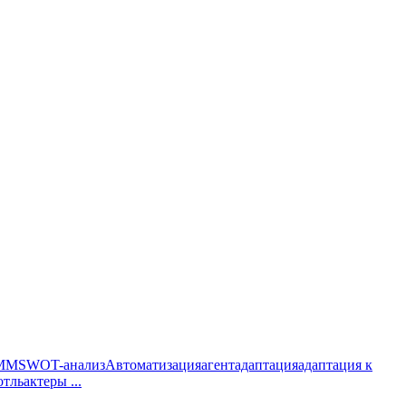
MM
SWOT-анализ
Автоматизация
агент
адаптация
адаптация к
отль
актеры
...