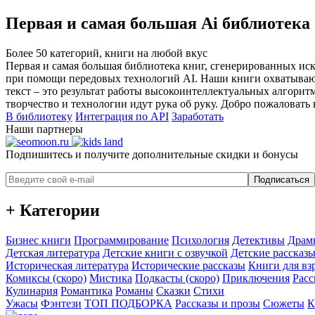
Первая и самая большая Ai библиотека
Более 50 категорий, книги на любой вкус
Первая и самая большая библиотека книг, сгенерированных ис
при помощи передовых технологий AI. Наши книги охватывают
текст – это результат работы высокоинтеллектуальных алгорит
творчество и технологии идут рука об руку. Добро пожаловать 
В библиотеку
Интеграция по API
Заработать
Наши партнеры
Подпишитесь и получите дополнительные скидки и бонусы
Подписаться
+ Категории
Бизнес книги
Программирование
Психология
Детективы
Драм
Детская литература
Детские книги с озвучкой
Детские рассказы
Историческая литература
Исторические рассказы
Книги для вз
Комиксы (скоро)
Мистика
Подкасты (скоро)
Приключения
Расс
Кулинария
Романтика
Романы
Сказки
Стихи
Ужасы
Фэнтези
ТОП ПОДБОРКА
Рассказы и прозы
Сюжеты
К