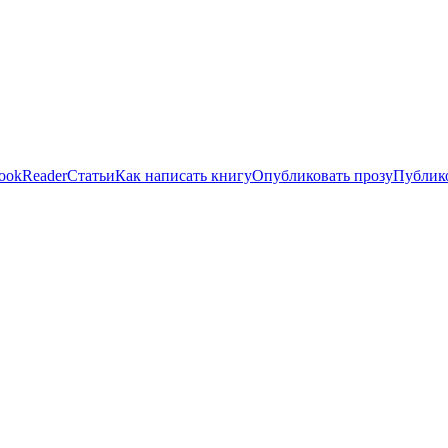
ookReader
Статьи
Как написать книгу
Опубликовать прозу
Публико