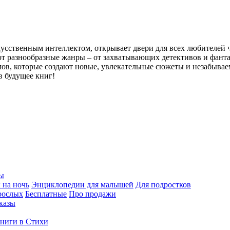
кусственным интеллектом, открывает двери для всех любителей 
 разнообразные жанры – от захватывающих детективов и фанта
мов, которые создают новые, увлекательные сюжеты и незабывае
в будущее книг!
ы
 на ночь
Энциклопедии для малышей
Для подростков
рослых
Бесплатные
Про продажи
казы
ниги в Стихи