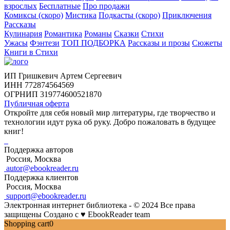
взрослых
Бесплатные
Про продажи
Комиксы (скоро)
Мистика
Подкасты (скоро)
Приключения
Рассказы
Кулинария
Романтика
Романы
Сказки
Стихи
Ужасы
Фэнтези
ТОП ПОДБОРКА
Рассказы и прозы
Сюжеты
Книги в Стихи
ИП Гришкевич Артем Сергеевич
ИНН 772874564569
ОГРНИП 319774600521870
Публичная оферта
Откройте для себя новый мир литературы, где творчество и
технологии идут рука об руку. Добро пожаловать в будущее
книг!
Поддержка авторов
Россия, Москва
autor@ebookreader.ru
Поддержка клиентов
Россия, Москва
support@ebookreader.ru
Электронная интернет библиотека - © 2024 Все права
защищены
Создано с
♥
EbookReader team
Shopping cart
0