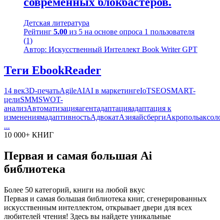
современных блокбастеров.
Детская литература
Рейтинг
5.00
из 5 на основе опроса
1
пользователя
(1)
Автор: Искусственный Интеллект Book Writer GPT
Теги EbookReader
14 век
3D-печать
Agile
AI
AI в маркетинге
IoT
SEO
SMART-
цели
SMM
SWOT-
анализ
Автоматизация
агент
адаптация
адаптация к
изменениям
адаптивность
Адвокат
Азия
айсберги
Акрополь
аксол
...
10 000+ КНИГ
Первая и самая большая Ai
библиотека
Более 50 категорий, книги на любой вкус
Первая и самая большая библиотека книг, сгенерированных
искусственным интеллектом, открывает двери для всех
любителей чтения! Здесь вы найдете уникальные