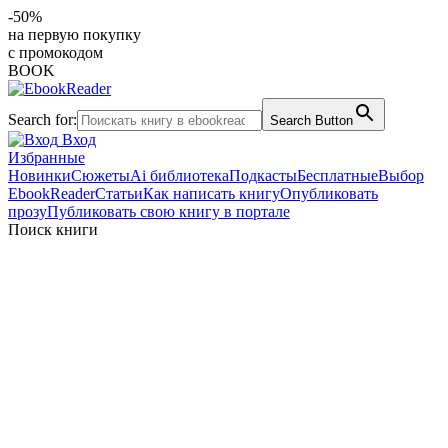
-50%
на первую покупку
с промокодом
BOOK
Search for:
Search Button
Вход
Избранные
Новинки
Сюжеты
Ai библиотека
Подкасты
Бесплатные
Выбор
EbookReader
Статьи
Как написать книгу
Опубликовать
прозу
Публиковать свою книгу в портале
Поиск книги