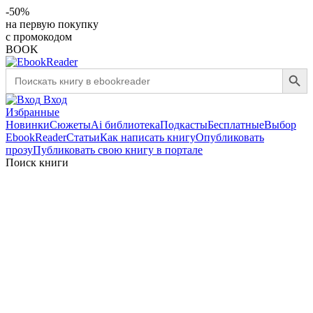
-50%
на первую покупку
с промокодом
BOOK
Search Button
Search
for:
Вход
Избранные
Новинки
Сюжеты
Ai библиотека
Подкасты
Бесплатные
Выбор
EbookReader
Статьи
Как написать книгу
Опубликовать
прозу
Публиковать свою книгу в портале
Поиск книги