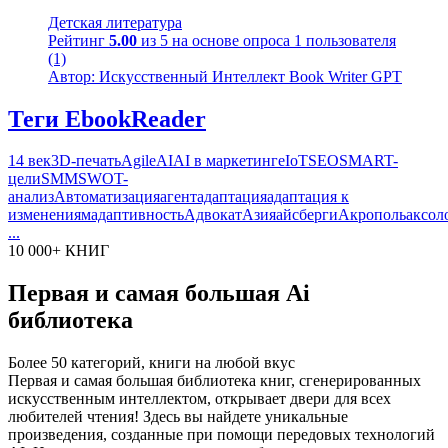
Детская литература
Рейтинг
5.00
из 5 на основе опроса
1
пользователя
(1)
Автор: Искусственный Интеллект Book Writer GPT
Теги EbookReader
14 век
3D-печать
Agile
AI
AI в маркетинге
IoT
SEO
SMART-
цели
SMM
SWOT-
анализ
Автоматизация
агент
адаптация
адаптация к
изменениям
адаптивность
Адвокат
Азия
айсберги
Акрополь
аксол
...
10 000+ КНИГ
Первая и самая большая Ai
библиотека
Более 50 категорий, книги на любой вкус
Первая и самая большая библиотека книг, сгенерированных
искусственным интеллектом, открывает двери для всех
любителей чтения! Здесь вы найдете уникальные
произведения, созданные при помощи передовых технологий