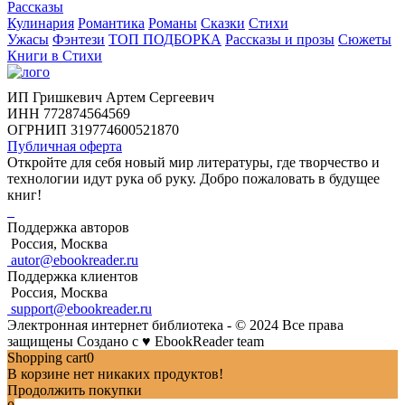
Рассказы
Кулинария
Романтика
Романы
Сказки
Стихи
Ужасы
Фэнтези
ТОП ПОДБОРКА
Рассказы и прозы
Сюжеты
Книги в Стихи
ИП Гришкевич Артем Сергеевич
ИНН 772874564569
ОГРНИП 319774600521870
Публичная оферта
Откройте для себя новый мир литературы, где творчество и
технологии идут рука об руку. Добро пожаловать в будущее
книг!
Поддержка авторов
Россия, Москва
autor@ebookreader.ru
Поддержка клиентов
Россия, Москва
support@ebookreader.ru
Электронная интернет библиотека - © 2024 Все права
защищены
Создано с
♥
EbookReader team
Shopping cart
0
В корзине нет никаких продуктов!
Продолжить покупки