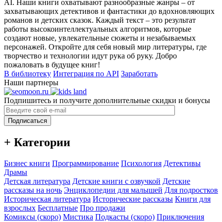
AI. Наши книги охватывают разнообразные жанры – от
захватывающих детективов и фантастики до вдохновляющих
романов и детских сказок. Каждый текст – это результат
работы высокоинтеллектуальных алгоритмов, которые
создают новые, увлекательные сюжеты и незабываемых
персонажей. Откройте для себя новый мир литературы, где
творчество и технологии идут рука об руку. Добро
пожаловать в будущее книг!
В библиотеку
Интеграция по API
Заработать
Наши партнеры
Подпишитесь и получите дополнительные скидки и бонусы
Подписаться
+ Категории
Бизнес книги
Программирование
Психология
Детективы
Драмы
Детская литература
Детские книги с озвучкой
Детские
рассказы на ночь
Энциклопедии для малышей
Для подростков
Историческая литература
Исторические рассказы
Книги для
взрослых
Бесплатные
Про продажи
Комиксы (скоро)
Мистика
Подкасты (скоро)
Приключения