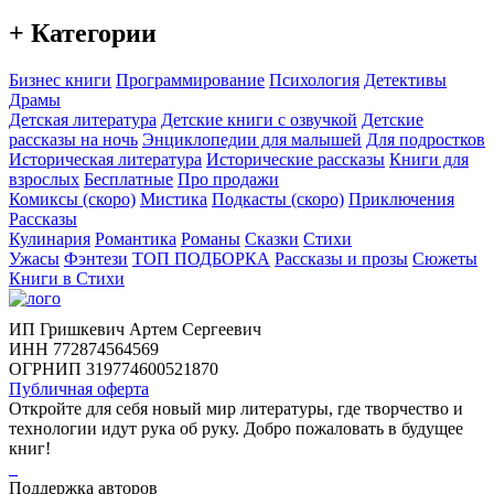
+ Категории
Бизнес книги
Программирование
Психология
Детективы
Драмы
Детская литература
Детские книги с озвучкой
Детские
рассказы на ночь
Энциклопедии для малышей
Для подростков
Историческая литература
Исторические рассказы
Книги для
взрослых
Бесплатные
Про продажи
Комиксы (скоро)
Мистика
Подкасты (скоро)
Приключения
Рассказы
Кулинария
Романтика
Романы
Сказки
Стихи
Ужасы
Фэнтези
ТОП ПОДБОРКА
Рассказы и прозы
Сюжеты
Книги в Стихи
ИП Гришкевич Артем Сергеевич
ИНН 772874564569
ОГРНИП 319774600521870
Публичная оферта
Откройте для себя новый мир литературы, где творчество и
технологии идут рука об руку. Добро пожаловать в будущее
книг!
Поддержка авторов