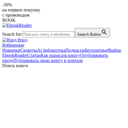
-50%
на первую покупку
с промокодом
BOOK
Search for:
Search Button
Вход
Избранные
Новинки
Сюжеты
Ai библиотека
Подкасты
Бесплатные
Выбор
EbookReader
Статьи
Как написать книгу
Опубликовать
прозу
Публиковать свою книгу в портале
Поиск книги