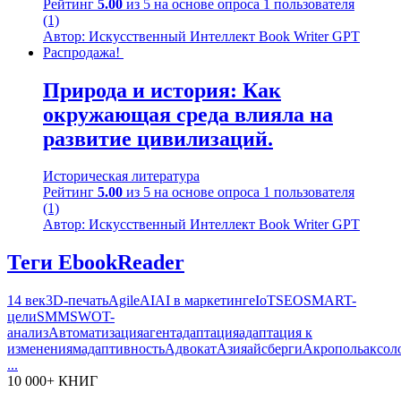
Рейтинг
5.00
из 5 на основе опроса
1
пользователя
(1)
Автор: Искусственный Интеллект Book Writer GPT
Распродажа!
Природа и история: Как
окружающая среда влияла на
развитие цивилизаций.
Историческая литература
Рейтинг
5.00
из 5 на основе опроса
1
пользователя
(1)
Автор: Искусственный Интеллект Book Writer GPT
Теги EbookReader
14 век
3D-печать
Agile
AI
AI в маркетинге
IoT
SEO
SMART-
цели
SMM
SWOT-
анализ
Автоматизация
агент
адаптация
адаптация к
изменениям
адаптивность
Адвокат
Азия
айсберги
Акрополь
аксол
...
10 000+ КНИГ