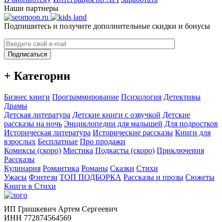
Наши партнеры
Подпишитесь и получите дополнительные скидки и бонусы
Подписаться
+ Категории
Бизнес книги
Программирование
Психология
Детективы
Драмы
Детская литература
Детские книги с озвучкой
Детские
рассказы на ночь
Энциклопедии для малышей
Для подростков
Историческая литература
Исторические рассказы
Книги для
взрослых
Бесплатные
Про продажи
Комиксы (скоро)
Мистика
Подкасты (скоро)
Приключения
Рассказы
Кулинария
Романтика
Романы
Сказки
Стихи
Ужасы
Фэнтези
ТОП ПОДБОРКА
Рассказы и прозы
Сюжеты
Книги в Стихи
ИП Гришкевич Артем Сергеевич
ИНН 772874564569