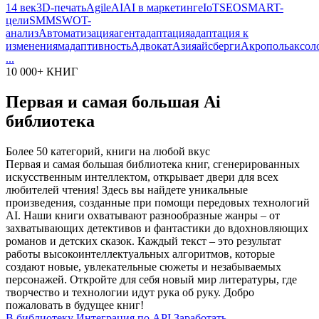
14 век
3D-печать
Agile
AI
AI в маркетинге
IoT
SEO
SMART-
цели
SMM
SWOT-
анализ
Автоматизация
агент
адаптация
адаптация к
изменениям
адаптивность
Адвокат
Азия
айсберги
Акрополь
аксол
...
10 000+ КНИГ
Первая и самая большая Ai
библиотека
Более 50 категорий, книги на любой вкус
Первая и самая большая библиотека книг, сгенерированных
искусственным интеллектом, открывает двери для всех
любителей чтения! Здесь вы найдете уникальные
произведения, созданные при помощи передовых технологий
AI. Наши книги охватывают разнообразные жанры – от
захватывающих детективов и фантастики до вдохновляющих
романов и детских сказок. Каждый текст – это результат
работы высокоинтеллектуальных алгоритмов, которые
создают новые, увлекательные сюжеты и незабываемых
персонажей. Откройте для себя новый мир литературы, где
творчество и технологии идут рука об руку. Добро
пожаловать в будущее книг!
В библиотеку
Интеграция по API
Заработать