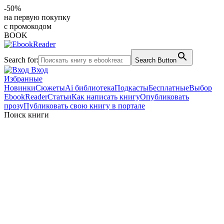
-50%
на первую покупку
с промокодом
BOOK
Search for:
Search Button
Вход
Избранные
Новинки
Сюжеты
Ai библиотека
Подкасты
Бесплатные
Выбор
EbookReader
Статьи
Как написать книгу
Опубликовать
прозу
Публиковать свою книгу в портале
Поиск книги