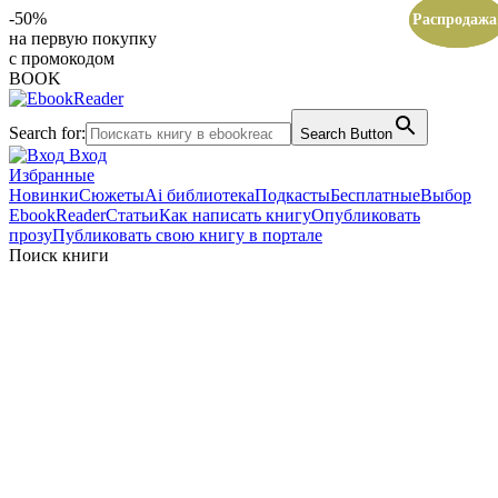
-50%
Распродажа
Распродажа
Распродажа
на первую покупку
с промокодом
BOOK
Search for:
Search Button
Вход
Избранные
Новинки
Сюжеты
Ai библиотека
Подкасты
Бесплатные
Выбор
EbookReader
Статьи
Как написать книгу
Опубликовать
прозу
Публиковать свою книгу в портале
Поиск книги