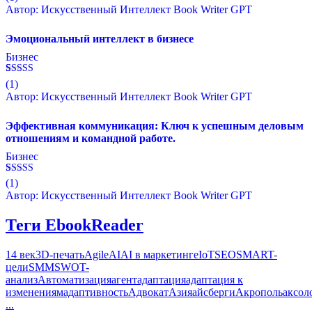
5.00
Автор: Искусственный Интеллект Book Writer GPT
из 5 на
основе
опроса
Эмоциональный интеллект в бизнесе
пользователя
Бизнес
Рейтинг
1
(1)
5.00
Автор: Искусственный Интеллект Book Writer GPT
из 5 на
основе
опроса
Эффективная коммуникация: Ключ к успешным деловым
пользователя
отношениям и командной работе.
Бизнес
Рейтинг
1
(1)
5.00
Автор: Искусственный Интеллект Book Writer GPT
из 5 на
основе
опроса
Теги EbookReader
пользователя
14 век
3D-печать
Agile
AI
AI в маркетинге
IoT
SEO
SMART-
цели
SMM
SWOT-
анализ
Автоматизация
агент
адаптация
адаптация к
изменениям
адаптивность
Адвокат
Азия
айсберги
Акрополь
аксол
...