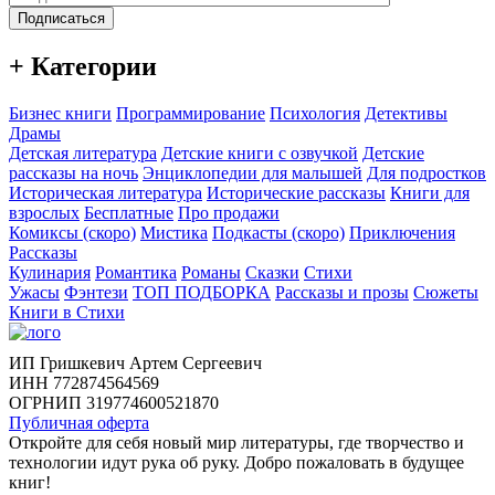
Подписаться
+ Категории
Бизнес книги
Программирование
Психология
Детективы
Драмы
Детская литература
Детские книги с озвучкой
Детские
рассказы на ночь
Энциклопедии для малышей
Для подростков
Историческая литература
Исторические рассказы
Книги для
взрослых
Бесплатные
Про продажи
Комиксы (скоро)
Мистика
Подкасты (скоро)
Приключения
Рассказы
Кулинария
Романтика
Романы
Сказки
Стихи
Ужасы
Фэнтези
ТОП ПОДБОРКА
Рассказы и прозы
Сюжеты
Книги в Стихи
ИП Гришкевич Артем Сергеевич
ИНН 772874564569
ОГРНИП 319774600521870
Публичная оферта
Откройте для себя новый мир литературы, где творчество и
технологии идут рука об руку. Добро пожаловать в будущее
книг!