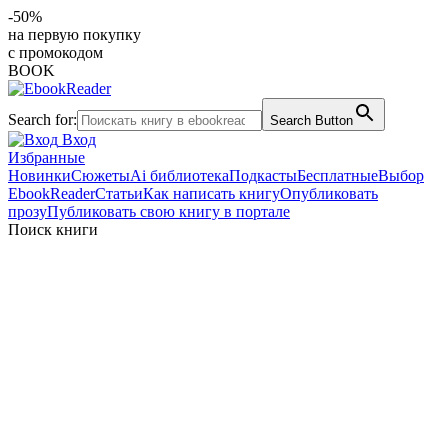
-50%
на первую покупку
с промокодом
BOOK
Search for:
Search Button
Вход
Избранные
Новинки
Сюжеты
Ai библиотека
Подкасты
Бесплатные
Выбор
EbookReader
Статьи
Как написать книгу
Опубликовать
прозу
Публиковать свою книгу в портале
Поиск книги