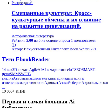
Распродажа!
Смешанные культуры: Кросс-
культурные обмены и их влияние
на развитие цивилизаций.
Историческая литература
Рейтинг
5.00
из 5 на основе опроса
1
пользователя
(1)
Автор: Искусственный Интеллект Book Writer GPT
Теги EbookReader
14 век
3D-печать
Agile
AI
AI в маркетинге
IoT
SEO
SMART-
цели
SMM
SWOT-
анализ
Автоматизация
агент
адаптация
адаптация к
изменениям
адаптивность
Адвокат
Азия
айсберги
Акрополь
аксол
...
10 000+ КНИГ
Первая и самая большая Ai