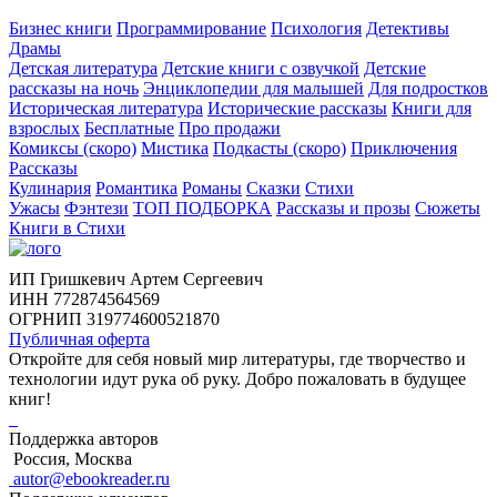
Бизнес книги
Программирование
Психология
Детективы
Драмы
Детская литература
Детские книги с озвучкой
Детские
рассказы на ночь
Энциклопедии для малышей
Для подростков
Историческая литература
Исторические рассказы
Книги для
взрослых
Бесплатные
Про продажи
Комиксы (скоро)
Мистика
Подкасты (скоро)
Приключения
Рассказы
Кулинария
Романтика
Романы
Сказки
Стихи
Ужасы
Фэнтези
ТОП ПОДБОРКА
Рассказы и прозы
Сюжеты
Книги в Стихи
ИП Гришкевич Артем Сергеевич
ИНН 772874564569
ОГРНИП 319774600521870
Публичная оферта
Откройте для себя новый мир литературы, где творчество и
технологии идут рука об руку. Добро пожаловать в будущее
книг!
Поддержка авторов
Россия, Москва
autor@ebookreader.ru