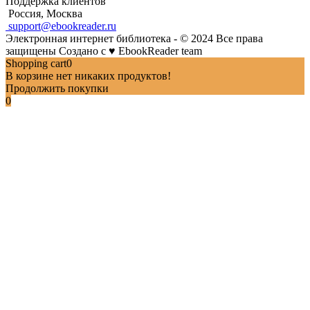
Поддержка клиентов
Россия, Москва
support@ebookreader.ru
Электронная интернет библиотека - © 2024 Все права
защищены
Создано с
♥
EbookReader team
Shopping cart
0
В корзине нет никаких продуктов!
Продолжить покупки
0