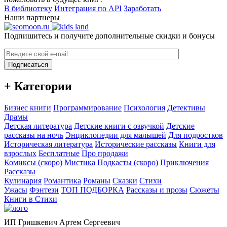
В библиотеку
Интеграция по API
Заработать
Наши партнеры
Подпишитесь и получите дополнительные скидки и бонусы
Подписаться
+ Категории
Бизнес книги
Программирование
Психология
Детективы
Драмы
Детская литература
Детские книги с озвучкой
Детские
рассказы на ночь
Энциклопедии для малышей
Для подростков
Историческая литература
Исторические рассказы
Книги для
взрослых
Бесплатные
Про продажи
Комиксы (скоро)
Мистика
Подкасты (скоро)
Приключения
Рассказы
Кулинария
Романтика
Романы
Сказки
Стихи
Ужасы
Фэнтези
ТОП ПОДБОРКА
Рассказы и прозы
Сюжеты
Книги в Стихи
ИП Гришкевич Артем Сергеевич