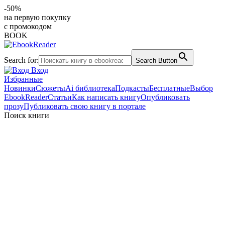
-50%
на первую покупку
с промокодом
BOOK
Search for:
Search Button
Вход
Избранные
Новинки
Сюжеты
Ai библиотека
Подкасты
Бесплатные
Выбор
EbookReader
Статьи
Как написать книгу
Опубликовать
прозу
Публиковать свою книгу в портале
Поиск книги