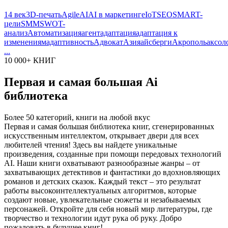
14 век
3D-печать
Agile
AI
AI в маркетинге
IoT
SEO
SMART-
цели
SMM
SWOT-
анализ
Автоматизация
агент
адаптация
адаптация к
изменениям
адаптивность
Адвокат
Азия
айсберги
Акрополь
аксол
...
10 000+ КНИГ
Первая и самая большая Ai
библиотека
Более 50 категорий, книги на любой вкус
Первая и самая большая библиотека книг, сгенерированных
искусственным интеллектом, открывает двери для всех
любителей чтения! Здесь вы найдете уникальные
произведения, созданные при помощи передовых технологий
AI. Наши книги охватывают разнообразные жанры – от
захватывающих детективов и фантастики до вдохновляющих
романов и детских сказок. Каждый текст – это результат
работы высокоинтеллектуальных алгоритмов, которые
создают новые, увлекательные сюжеты и незабываемых
персонажей. Откройте для себя новый мир литературы, где
творчество и технологии идут рука об руку. Добро
пожаловать в будущее книг!