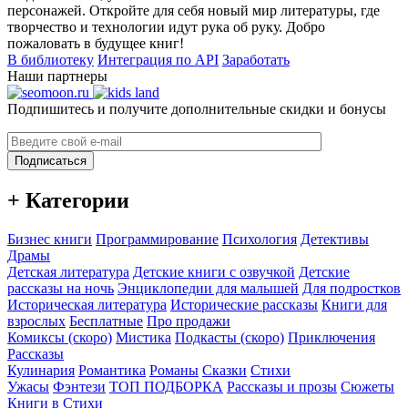
персонажей. Откройте для себя новый мир литературы, где
творчество и технологии идут рука об руку. Добро
пожаловать в будущее книг!
В библиотеку
Интеграция по API
Заработать
Наши партнеры
Подпишитесь и получите дополнительные скидки и бонусы
Подписаться
+ Категории
Бизнес книги
Программирование
Психология
Детективы
Драмы
Детская литература
Детские книги с озвучкой
Детские
рассказы на ночь
Энциклопедии для малышей
Для подростков
Историческая литература
Исторические рассказы
Книги для
взрослых
Бесплатные
Про продажи
Комиксы (скоро)
Мистика
Подкасты (скоро)
Приключения
Рассказы
Кулинария
Романтика
Романы
Сказки
Стихи
Ужасы
Фэнтези
ТОП ПОДБОРКА
Рассказы и прозы
Сюжеты
Книги в Стихи