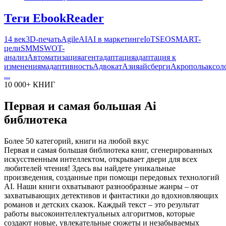
Теги EbookReader
14 век
3D-печать
Agile
AI
AI в маркетинге
IoT
SEO
SMART-
цели
SMM
SWOT-
анализ
Автоматизация
агент
адаптация
адаптация к
изменениям
адаптивность
Адвокат
Азия
айсберги
Акрополь
аксол
...
10 000+ КНИГ
Первая и самая большая Ai
библиотека
Более 50 категорий, книги на любой вкус
Первая и самая большая библиотека книг, сгенерированных
искусственным интеллектом, открывает двери для всех
любителей чтения! Здесь вы найдете уникальные
произведения, созданные при помощи передовых технологий
AI. Наши книги охватывают разнообразные жанры – от
захватывающих детективов и фантастики до вдохновляющих
романов и детских сказок. Каждый текст – это результат
работы высокоинтеллектуальных алгоритмов, которые
создают новые, увлекательные сюжеты и незабываемых