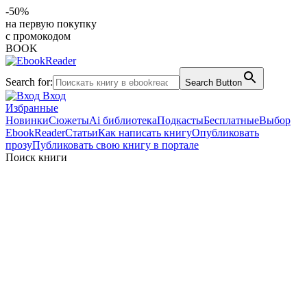
-50%
на первую покупку
с промокодом
BOOK
Search for:
Search Button
Вход
Избранные
Новинки
Сюжеты
Ai библиотека
Подкасты
Бесплатные
Выбор
EbookReader
Статьи
Как написать книгу
Опубликовать
прозу
Публиковать свою книгу в портале
Поиск книги