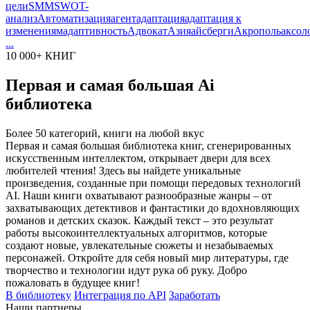
цели
SMM
SWOT-
анализ
Автоматизация
агент
адаптация
адаптация к
изменениям
адаптивность
Адвокат
Азия
айсберги
Акрополь
аксол
...
10 000+ КНИГ
Первая и самая большая Ai
библиотека
Более 50 категорий, книги на любой вкус
Первая и самая большая библиотека книг, сгенерированных
искусственным интеллектом, открывает двери для всех
любителей чтения! Здесь вы найдете уникальные
произведения, созданные при помощи передовых технологий
AI. Наши книги охватывают разнообразные жанры – от
захватывающих детективов и фантастики до вдохновляющих
романов и детских сказок. Каждый текст – это результат
работы высокоинтеллектуальных алгоритмов, которые
создают новые, увлекательные сюжеты и незабываемых
персонажей. Откройте для себя новый мир литературы, где
творчество и технологии идут рука об руку. Добро
пожаловать в будущее книг!
В библиотеку
Интеграция по API
Заработать
Наши партнеры