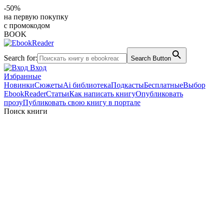
-50%
на первую покупку
с промокодом
BOOK
Search for:
Search Button
Вход
Избранные
Новинки
Сюжеты
Ai библиотека
Подкасты
Бесплатные
Выбор
EbookReader
Статьи
Как написать книгу
Опубликовать
прозу
Публиковать свою книгу в портале
Поиск книги