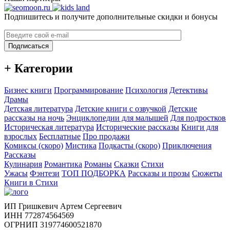
Подпишитесь и получите дополнительные скидки и бонусы
Подписаться
+ Категории
Бизнес книги
Программирование
Психология
Детективы
Драмы
Детская литература
Детские книги с озвучкой
Детские
рассказы на ночь
Энциклопедии для малышей
Для подростков
Историческая литература
Исторические рассказы
Книги для
взрослых
Бесплатные
Про продажи
Комиксы (скоро)
Мистика
Подкасты (скоро)
Приключения
Рассказы
Кулинария
Романтика
Романы
Сказки
Стихи
Ужасы
Фэнтези
ТОП ПОДБОРКА
Рассказы и прозы
Сюжеты
Книги в Стихи
ИП Гришкевич Артем Сергеевич
ИНН 772874564569
ОГРНИП 319774600521870