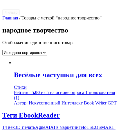
Фильтр
Главная
/ Товары с меткой “народное творчество”
народное творчество
Отображение единственного товара
Весёлые частушки для всех
Стихи
Рейтинг
5.00
из 5 на основе опроса
1
пользователя
(1)
Автор: Искусственный Интеллект Book Writer GPT
Теги EbookReader
14 век
3D-печать
Agile
AI
AI в маркетинге
IoT
SEO
SMART-