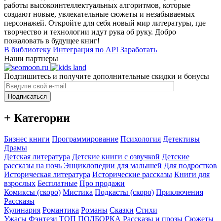
работы высокоинтеллектуальных алгоритмов, которые
создают новые, увлекательные сюжеты и незабываемых
персонажей. Откройте для себя новый мир литературы, где
творчество и технологии идут рука об руку. Добро
пожаловать в будущее книг!
В библиотеку
Интеграция по API
Заработать
Наши партнеры
Подпишитесь и получите дополнительные скидки и бонусы
Подписаться
+ Категории
Бизнес книги
Программирование
Психология
Детективы
Драмы
Детская литература
Детские книги с озвучкой
Детские
рассказы на ночь
Энциклопедии для малышей
Для подростков
Историческая литература
Исторические рассказы
Книги для
взрослых
Бесплатные
Про продажи
Комиксы (скоро)
Мистика
Подкасты (скоро)
Приключения
Рассказы
Кулинария
Романтика
Романы
Сказки
Стихи
Ужасы
Фэнтези
ТОП ПОДБОРКА
Рассказы и прозы
Сюжеты