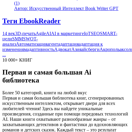
(1)
Автор: Искусственный Интеллект Book Writer GPT
Теги EbookReader
14 век
3D-печать
Agile
AI
AI в маркетинге
IoT
SEO
SMART-
цели
SMM
SWOT-
анализ
Автоматизация
агент
адаптация
адаптация к
изменениям
адаптивность
Адвокат
Азия
айсберги
Акрополь
аксол
...
10 000+ КНИГ
Первая и самая большая Ai
библиотека
Более 50 категорий, книги на любой вкус
Первая и самая большая библиотека книг, сгенерированных
искусственным интеллектом, открывает двери для всех
любителей чтения! Здесь вы найдете уникальные
произведения, созданные при помощи передовых технологий
AI. Наши книги охватывают разнообразные жанры – от
захватывающих детективов и фантастики до вдохновляющих
романов и детских сказок. Каждый текст – это результат