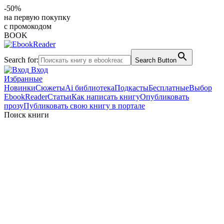
-50%
на первую покупку
с промокодом
BOOK
Search for:
Search Button
Вход
Избранные
Новинки
Сюжеты
Ai библиотека
Подкасты
Бесплатные
Выбор
EbookReader
Статьи
Как написать книгу
Опубликовать
прозу
Публиковать свою книгу в портале
Поиск книги