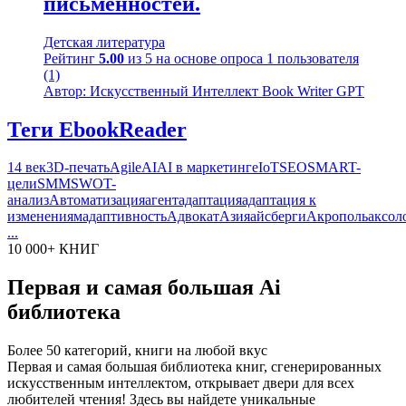
письменностей.
Детская литература
Рейтинг
5.00
из 5 на основе опроса
1
пользователя
(1)
Автор: Искусственный Интеллект Book Writer GPT
Теги EbookReader
14 век
3D-печать
Agile
AI
AI в маркетинге
IoT
SEO
SMART-
цели
SMM
SWOT-
анализ
Автоматизация
агент
адаптация
адаптация к
изменениям
адаптивность
Адвокат
Азия
айсберги
Акрополь
аксол
...
10 000+ КНИГ
Первая и самая большая Ai
библиотека
Более 50 категорий, книги на любой вкус
Первая и самая большая библиотека книг, сгенерированных
искусственным интеллектом, открывает двери для всех
любителей чтения! Здесь вы найдете уникальные