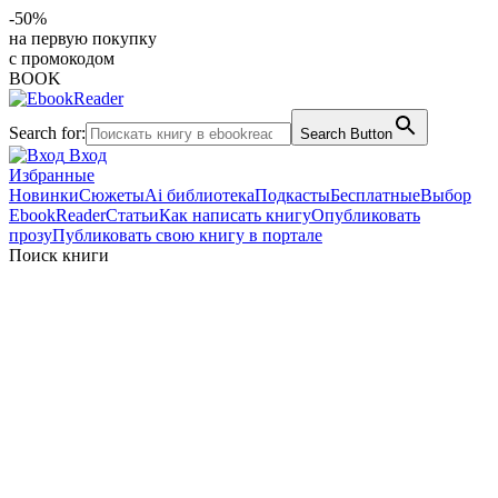
-50%
на первую покупку
с промокодом
BOOK
Search for:
Search Button
Вход
Избранные
Новинки
Сюжеты
Ai библиотека
Подкасты
Бесплатные
Выбор
EbookReader
Статьи
Как написать книгу
Опубликовать
прозу
Публиковать свою книгу в портале
Поиск книги