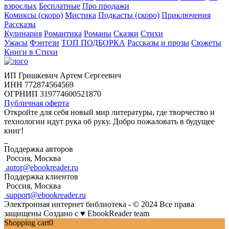
взрослых
Бесплатные
Про продажи
Комиксы (скоро)
Мистика
Подкасты (скоро)
Приключения
Рассказы
Кулинария
Романтика
Романы
Сказки
Стихи
Ужасы
Фэнтези
ТОП ПОДБОРКА
Рассказы и прозы
Сюжеты
Книги в Стихи
ИП Гришкевич Артем Сергеевич
ИНН 772874564569
ОГРНИП 319774600521870
Публичная оферта
Откройте для себя новый мир литературы, где творчество и
технологии идут рука об руку. Добро пожаловать в будущее
книг!
Поддержка авторов
Россия, Москва
autor@ebookreader.ru
Поддержка клиентов
Россия, Москва
support@ebookreader.ru
Электронная интернет библиотека - © 2024 Все права
защищены
Создано с
♥
EbookReader team
Shopping cart
0