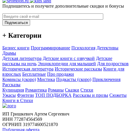
Подпишитесь и получите дополнительные скидки и бонусы
Подписаться
+ Категории
Бизнес книги
Программирование
Психология
Детективы
Драмы
Детская литература
Детские книги с озвучкой
Детские
рассказы на ночь
Энциклопедии для малышей
Для подростков
Историческая литература
Исторические рассказы
Книги для
взрослых
Бесплатные
Про продажи
Комиксы (скоро)
Мистика
Подкасты (скоро)
Приключения
Рассказы
Кулинария
Романтика
Романы
Сказки
Стихи
Ужасы
Фэнтези
ТОП ПОДБОРКА
Рассказы и прозы
Сюжеты
Книги в Стихи
ИП Гришкевич Артем Сергеевич
ИНН 772874564569
ОГРНИП 319774600521870
Публичная оферта