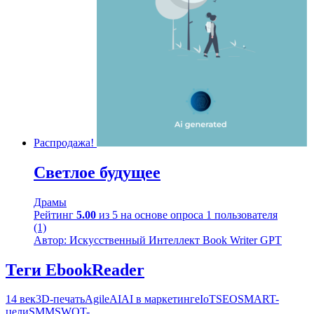
Распродажа!
Светлое будущее
Драмы
Рейтинг
5.00
из 5 на основе опроса
1
пользователя
(1)
Автор: Искусственный Интеллект Book Writer GPT
Теги EbookReader
14 век
3D-печать
Agile
AI
AI в маркетинге
IoT
SEO
SMART-
цели
SMM
SWOT-