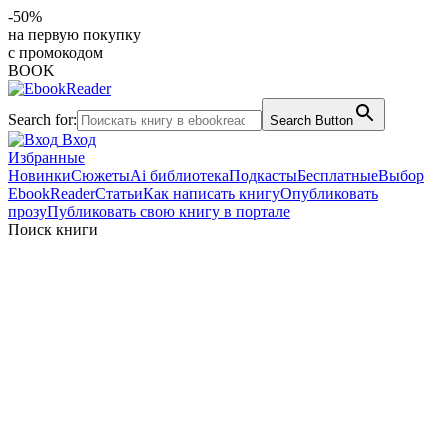
-50%
на первую покупку
с промокодом
BOOK
Search for:
Search Button
Вход
Избранные
Новинки
Сюжеты
Ai библиотека
Подкасты
Бесплатные
Выбор
EbookReader
Статьи
Как написать книгу
Опубликовать
прозу
Публиковать свою книгу в портале
Поиск книги