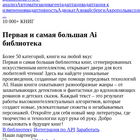
анализ
Автоматизация
агент
адаптация
адаптация к
изменениям
адаптивность
Адвокат
Азия
айсберги
Акрополь
аксол
...
10 000+ КНИГ
Первая и самая большая Ai
библиотека
Более 50 категорий, книги на любой вкус
Первая и самая большая библиотека книг, сгенерированных
искусственным интеллектом, открывает двери для всех
любителей чтения! Здесь вы найдете уникальные
произведения, созданные при помощи передовых технологий
AI. Наши книги охватывают разнообразные жанры – от
захватывающих детективов и фантастики до вдохновляющих
романов и детских сказок. Каждый текст – это результат
работы высокоинтеллектуальных алгоритмов, которые
создают новые, увлекательные сюжеты и незабываемых
персонажей. Откройте для себя новый мир литературы, где
творчество и технологии идут рука об руку. Добро
пожаловать в будущее книг!
В библиотеку
Интеграция по API
Заработать
Наши партнеры