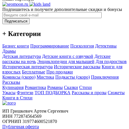
Подпишитесь и получите дополнительные скидки и бонусы
Подписаться
+ Категории
Бизнес книги
Программирование
Психология
Детективы
Драмы
Детская литература
Детские книги с озвучкой
Детские
рассказы на ночь
Энциклопедии для малышей
Для подростков
Историческая литература
Исторические рассказы
Книги для
взрослых
Бесплатные
Про продажи
Комиксы (скоро)
Мистика
Подкасты (скоро)
Приключения
Рассказы
Кулинария
Романтика
Романы
Сказки
Стихи
Ужасы
Фэнтези
ТОП ПОДБОРКА
Рассказы и прозы
Сюжеты
Книги в Стихи
ИП Гришкевич Артем Сергеевич
ИНН 772874564569
ОГРНИП 319774600521870
Публичная оферта