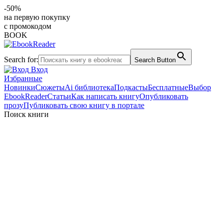
-50%
на первую покупку
с промокодом
BOOK
Search for:
Search Button
Вход
Избранные
Новинки
Сюжеты
Ai библиотека
Подкасты
Бесплатные
Выбор
EbookReader
Статьи
Как написать книгу
Опубликовать
прозу
Публиковать свою книгу в портале
Поиск книги