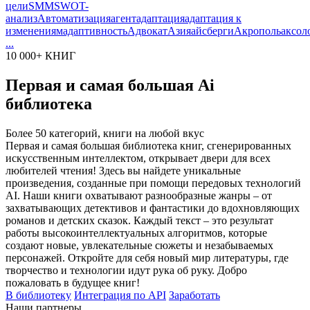
цели
SMM
SWOT-
анализ
Автоматизация
агент
адаптация
адаптация к
изменениям
адаптивность
Адвокат
Азия
айсберги
Акрополь
аксол
...
10 000+ КНИГ
Первая и самая большая Ai
библиотека
Более 50 категорий, книги на любой вкус
Первая и самая большая библиотека книг, сгенерированных
искусственным интеллектом, открывает двери для всех
любителей чтения! Здесь вы найдете уникальные
произведения, созданные при помощи передовых технологий
AI. Наши книги охватывают разнообразные жанры – от
захватывающих детективов и фантастики до вдохновляющих
романов и детских сказок. Каждый текст – это результат
работы высокоинтеллектуальных алгоритмов, которые
создают новые, увлекательные сюжеты и незабываемых
персонажей. Откройте для себя новый мир литературы, где
творчество и технологии идут рука об руку. Добро
пожаловать в будущее книг!
В библиотеку
Интеграция по API
Заработать
Наши партнеры