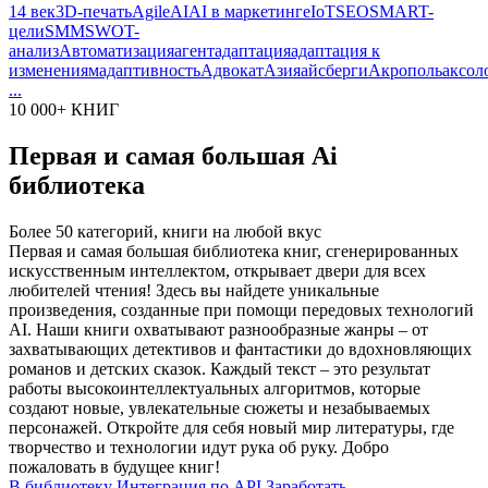
14 век
3D-печать
Agile
AI
AI в маркетинге
IoT
SEO
SMART-
цели
SMM
SWOT-
анализ
Автоматизация
агент
адаптация
адаптация к
изменениям
адаптивность
Адвокат
Азия
айсберги
Акрополь
аксол
...
10 000+ КНИГ
Первая и самая большая Ai
библиотека
Более 50 категорий, книги на любой вкус
Первая и самая большая библиотека книг, сгенерированных
искусственным интеллектом, открывает двери для всех
любителей чтения! Здесь вы найдете уникальные
произведения, созданные при помощи передовых технологий
AI. Наши книги охватывают разнообразные жанры – от
захватывающих детективов и фантастики до вдохновляющих
романов и детских сказок. Каждый текст – это результат
работы высокоинтеллектуальных алгоритмов, которые
создают новые, увлекательные сюжеты и незабываемых
персонажей. Откройте для себя новый мир литературы, где
творчество и технологии идут рука об руку. Добро
пожаловать в будущее книг!
В библиотеку
Интеграция по API
Заработать