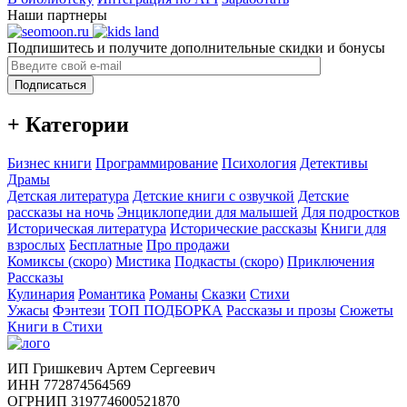
Наши партнеры
Подпишитесь и получите дополнительные скидки и бонусы
Подписаться
+ Категории
Бизнес книги
Программирование
Психология
Детективы
Драмы
Детская литература
Детские книги с озвучкой
Детские
рассказы на ночь
Энциклопедии для малышей
Для подростков
Историческая литература
Исторические рассказы
Книги для
взрослых
Бесплатные
Про продажи
Комиксы (скоро)
Мистика
Подкасты (скоро)
Приключения
Рассказы
Кулинария
Романтика
Романы
Сказки
Стихи
Ужасы
Фэнтези
ТОП ПОДБОРКА
Рассказы и прозы
Сюжеты
Книги в Стихи
ИП Гришкевич Артем Сергеевич
ИНН 772874564569
ОГРНИП 319774600521870