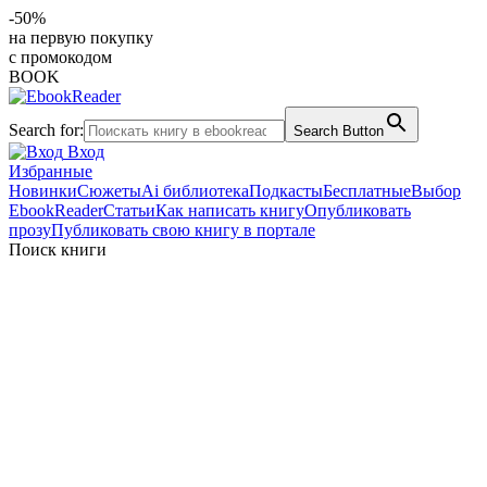
-50%
на первую покупку
с промокодом
BOOK
Search for:
Search Button
Вход
Избранные
Новинки
Сюжеты
Ai библиотека
Подкасты
Бесплатные
Выбор
EbookReader
Статьи
Как написать книгу
Опубликовать
прозу
Публиковать свою книгу в портале
Поиск книги