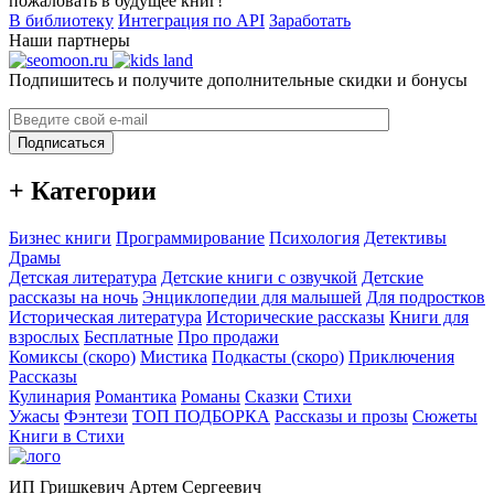
пожаловать в будущее книг!
В библиотеку
Интеграция по API
Заработать
Наши партнеры
Подпишитесь и получите дополнительные скидки и бонусы
Подписаться
+ Категории
Бизнес книги
Программирование
Психология
Детективы
Драмы
Детская литература
Детские книги с озвучкой
Детские
рассказы на ночь
Энциклопедии для малышей
Для подростков
Историческая литература
Исторические рассказы
Книги для
взрослых
Бесплатные
Про продажи
Комиксы (скоро)
Мистика
Подкасты (скоро)
Приключения
Рассказы
Кулинария
Романтика
Романы
Сказки
Стихи
Ужасы
Фэнтези
ТОП ПОДБОРКА
Рассказы и прозы
Сюжеты
Книги в Стихи
ИП Гришкевич Артем Сергеевич