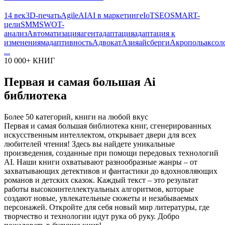
14 век
3D-печать
Agile
AI
AI в маркетинге
IoT
SEO
SMART-
цели
SMM
SWOT-
анализ
Автоматизация
агент
адаптация
адаптация к
изменениям
адаптивность
Адвокат
Азия
айсберги
Акрополь
аксол
...
10 000+ КНИГ
Первая и самая большая Ai
библиотека
Более 50 категорий, книги на любой вкус
Первая и самая большая библиотека книг, сгенерированных
искусственным интеллектом, открывает двери для всех
любителей чтения! Здесь вы найдете уникальные
произведения, созданные при помощи передовых технологий
AI. Наши книги охватывают разнообразные жанры – от
захватывающих детективов и фантастики до вдохновляющих
романов и детских сказок. Каждый текст – это результат
работы высокоинтеллектуальных алгоритмов, которые
создают новые, увлекательные сюжеты и незабываемых
персонажей. Откройте для себя новый мир литературы, где
творчество и технологии идут рука об руку. Добро