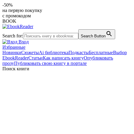
-50%
на первую покупку
с промокодом
BOOK
Search for:
Search Button
Вход
Избранные
Новинки
Сюжеты
Ai библиотека
Подкасты
Бесплатные
Выбор
EbookReader
Статьи
Как написать книгу
Опубликовать
прозу
Публиковать свою книгу в портале
Поиск книги