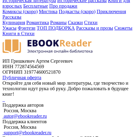
Историческая литература
Исторические рассказы
Книги для
взрослых
Бесплатные
Про продажи
Комиксы (скоро)
Мистика
Подкасты (скоро)
Приключения
Рассказы
Кулинария
Романтика
Романы
Сказки
Стихи
Ужасы
Фэнтези
ТОП ПОДБОРКА
Рассказы и прозы
Сюжеты
Книги в Стихи
ИП Гришкевич Артем Сергеевич
ИНН 772874564569
ОГРНИП 319774600521870
Публичная оферта
Откройте для себя новый мир литературы, где творчество и
технологии идут рука об руку. Добро пожаловать в будущее
книг!
Поддержка авторов
Россия, Москва
autor@ebookreader.ru
Поддержка клиентов
Россия, Москва
support@ebookreader.ru