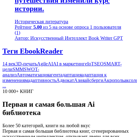
путешествия изменили курс
истории.
Историческая литература
Рейтинг
5.00
из 5 на основе опроса
1
пользователя
(1)
Автор: Искусственный Интеллект Book Writer GPT
Теги EbookReader
14 век
3D-печать
Agile
AI
AI в маркетинге
IoT
SEO
SMART-
цели
SMM
SWOT-
анализ
Автоматизация
агент
адаптация
адаптация к
изменениям
адаптивность
Адвокат
Азия
айсберги
Акрополь
аксол
...
10 000+ КНИГ
Первая и самая большая Ai
библиотека
Более 50 категорий, книги на любой вкус
Первая и самая большая библиотека книг, сгенерированных
искусственным интеллектом, открывает двери для всех