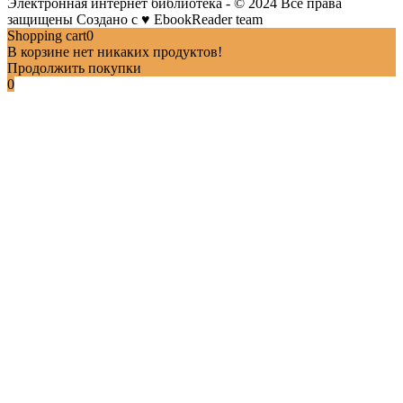
Электронная интернет библиотека - © 2024 Все права
защищены
Создано с
♥
EbookReader team
Shopping cart
0
В корзине нет никаких продуктов!
Продолжить покупки
0