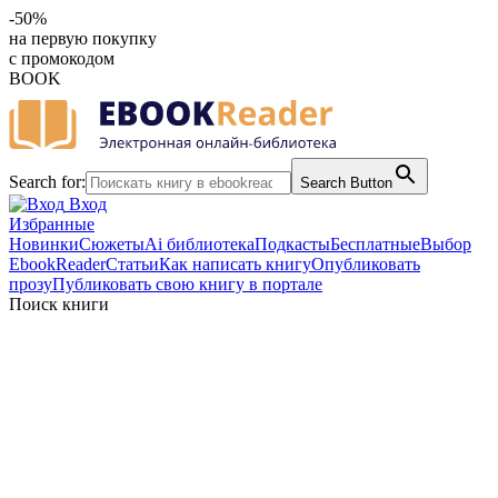
-50%
на первую покупку
с промокодом
BOOK
Search for:
Search Button
Вход
Избранные
Новинки
Сюжеты
Ai библиотека
Подкасты
Бесплатные
Выбор
EbookReader
Статьи
Как написать книгу
Опубликовать
прозу
Публиковать свою книгу в портале
Поиск книги