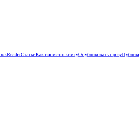
ookReader
Статьи
Как написать книгу
Опубликовать прозу
Публико