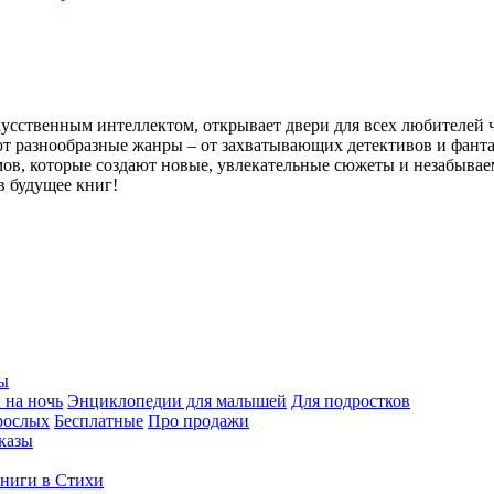
кусственным интеллектом, открывает двери для всех любителей 
 разнообразные жанры – от захватывающих детективов и фанта
мов, которые создают новые, увлекательные сюжеты и незабывае
в будущее книг!
ы
 на ночь
Энциклопедии для малышей
Для подростков
рослых
Бесплатные
Про продажи
казы
ниги в Стихи