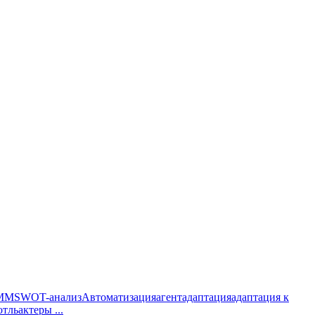
MM
SWOT-анализ
Автоматизация
агент
адаптация
адаптация к
отль
актеры
...