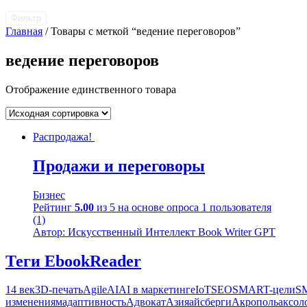
Фильтр
Главная
/ Товары с меткой “ведение переговоров”
ведение переговоров
Отображение единственного товара
Распродажа!
Продажи и переговоры
Бизнес
Рейтинг
5.00
из 5 на основе опроса
1
пользователя
(1)
Автор: Искусственный Интеллект Book Writer GPT
Теги EbookReader
14 век
3D-печать
Agile
AI
AI в маркетинге
IoT
SEO
SMART-цели
S
изменениям
адаптивность
Адвокат
Азия
айсберги
Акрополь
аксол