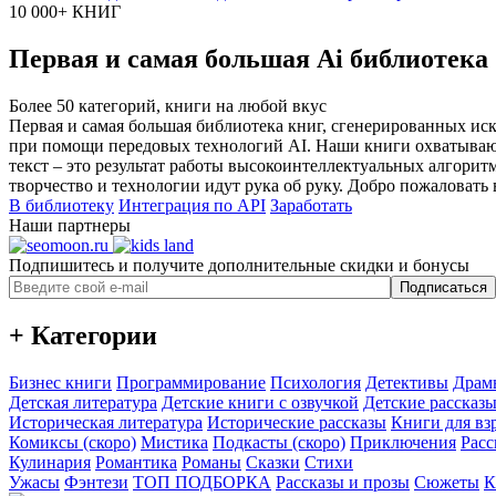
10 000+ КНИГ
Первая и самая большая Ai библиотека
Более 50 категорий, книги на любой вкус
Первая и самая большая библиотека книг, сгенерированных ис
при помощи передовых технологий AI. Наши книги охватывают
текст – это результат работы высокоинтеллектуальных алгорит
творчество и технологии идут рука об руку. Добро пожаловать 
В библиотеку
Интеграция по API
Заработать
Наши партнеры
Подпишитесь и получите дополнительные скидки и бонусы
Подписаться
+ Категории
Бизнес книги
Программирование
Психология
Детективы
Драм
Детская литература
Детские книги с озвучкой
Детские рассказы
Историческая литература
Исторические рассказы
Книги для вз
Комиксы (скоро)
Мистика
Подкасты (скоро)
Приключения
Расс
Кулинария
Романтика
Романы
Сказки
Стихи
Ужасы
Фэнтези
ТОП ПОДБОРКА
Рассказы и прозы
Сюжеты
К