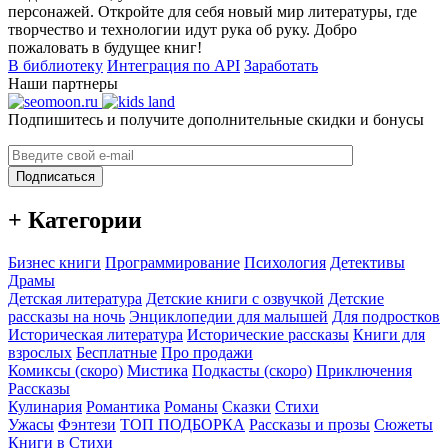
персонажей. Откройте для себя новый мир литературы, где
творчество и технологии идут рука об руку. Добро
пожаловать в будущее книг!
В библиотеку
Интеграция по API
Заработать
Наши партнеры
Подпишитесь и получите дополнительные скидки и бонусы
Подписаться
+ Категории
Бизнес книги
Программирование
Психология
Детективы
Драмы
Детская литература
Детские книги с озвучкой
Детские
рассказы на ночь
Энциклопедии для малышей
Для подростков
Историческая литература
Исторические рассказы
Книги для
взрослых
Бесплатные
Про продажи
Комиксы (скоро)
Мистика
Подкасты (скоро)
Приключения
Рассказы
Кулинария
Романтика
Романы
Сказки
Стихи
Ужасы
Фэнтези
ТОП ПОДБОРКА
Рассказы и прозы
Сюжеты
Книги в Стихи