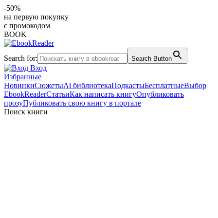
-50%
на первую покупку
с промокодом
BOOK
Search for:
Search Button
Вход
Избранные
Новинки
Сюжеты
Ai библиотека
Подкасты
Бесплатные
Выбор
EbookReader
Статьи
Как написать книгу
Опубликовать
прозу
Публиковать свою книгу в портале
Поиск книги