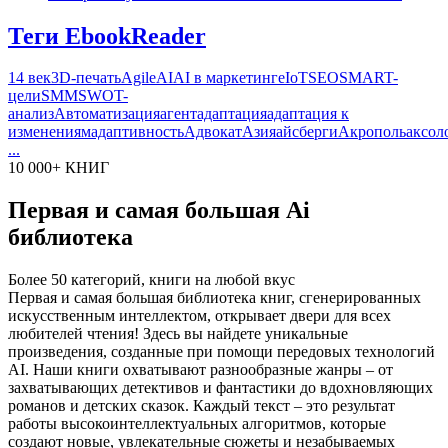
Теги EbookReader
14 век
3D-печать
Agile
AI
AI в маркетинге
IoT
SEO
SMART-
цели
SMM
SWOT-
анализ
Автоматизация
агент
адаптация
адаптация к
изменениям
адаптивность
Адвокат
Азия
айсберги
Акрополь
аксол
...
10 000+ КНИГ
Первая и самая большая Ai
библиотека
Более 50 категорий, книги на любой вкус
Первая и самая большая библиотека книг, сгенерированных
искусственным интеллектом, открывает двери для всех
любителей чтения! Здесь вы найдете уникальные
произведения, созданные при помощи передовых технологий
AI. Наши книги охватывают разнообразные жанры – от
захватывающих детективов и фантастики до вдохновляющих
романов и детских сказок. Каждый текст – это результат
работы высокоинтеллектуальных алгоритмов, которые
создают новые, увлекательные сюжеты и незабываемых