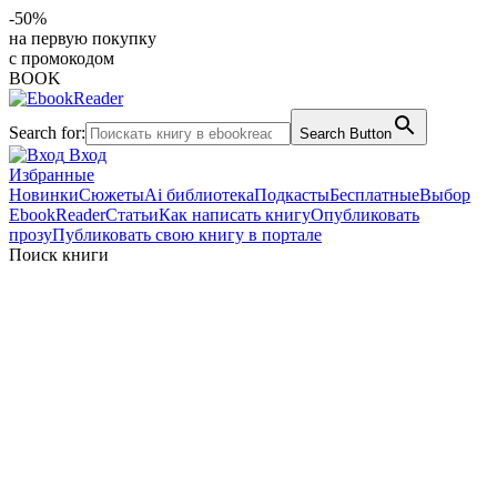
-50%
на первую покупку
с промокодом
BOOK
Search for:
Search Button
Вход
Избранные
Новинки
Сюжеты
Ai библиотека
Подкасты
Бесплатные
Выбор
EbookReader
Статьи
Как написать книгу
Опубликовать
прозу
Публиковать свою книгу в портале
Поиск книги