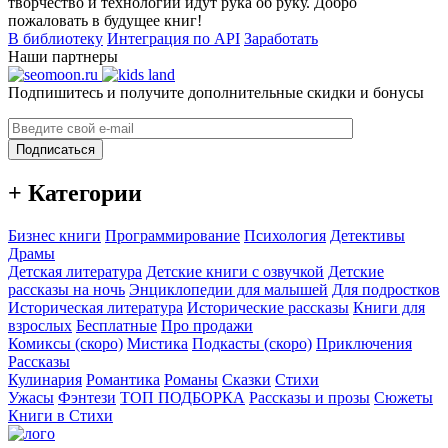
творчество и технологии идут рука об руку. Добро
пожаловать в будущее книг!
В библиотеку
Интеграция по API
Заработать
Наши партнеры
Подпишитесь и получите дополнительные скидки и бонусы
Подписаться
+ Категории
Бизнес книги
Программирование
Психология
Детективы
Драмы
Детская литература
Детские книги с озвучкой
Детские
рассказы на ночь
Энциклопедии для малышей
Для подростков
Историческая литература
Исторические рассказы
Книги для
взрослых
Бесплатные
Про продажи
Комиксы (скоро)
Мистика
Подкасты (скоро)
Приключения
Рассказы
Кулинария
Романтика
Романы
Сказки
Стихи
Ужасы
Фэнтези
ТОП ПОДБОРКА
Рассказы и прозы
Сюжеты
Книги в Стихи