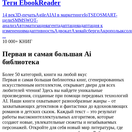
Теги EbookReader
14 век
3D-печать
Agile
AI
AI в маркетинге
IoT
SEO
SMART-
цели
SMM
SWOT-
анализ
Автоматизация
агент
адаптация
адаптация к
изменениям
адаптивность
Адвокат
Азия
айсберги
Акрополь
аксол
...
10 000+ КНИГ
Первая и самая большая Ai
библиотека
Более 50 категорий, книги на любой вкус
Первая и самая большая библиотека книг, сгенерированных
искусственным интеллектом, открывает двери для всех
любителей чтения! Здесь вы найдете уникальные
произведения, созданные при помощи передовых технологий
AI. Наши книги охватывают разнообразные жанры – от
захватывающих детективов и фантастики до вдохновляющих
романов и детских сказок. Каждый текст – это результат
работы высокоинтеллектуальных алгоритмов, которые
создают новые, увлекательные сюжеты и незабываемых
персонажей. Откройте для себя новый мир литературы, где