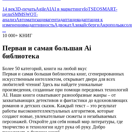
14 век
3D-печать
Agile
AI
AI в маркетинге
IoT
SEO
SMART-
цели
SMM
SWOT-
анализ
Автоматизация
агент
адаптация
адаптация к
изменениям
адаптивность
Адвокат
Азия
айсберги
Акрополь
аксол
...
10 000+ КНИГ
Первая и самая большая Ai
библиотека
Более 50 категорий, книги на любой вкус
Первая и самая большая библиотека книг, сгенерированных
искусственным интеллектом, открывает двери для всех
любителей чтения! Здесь вы найдете уникальные
произведения, созданные при помощи передовых технологий
AI. Наши книги охватывают разнообразные жанры – от
захватывающих детективов и фантастики до вдохновляющих
романов и детских сказок. Каждый текст – это результат
работы высокоинтеллектуальных алгоритмов, которые
создают новые, увлекательные сюжеты и незабываемых
персонажей. Откройте для себя новый мир литературы, где
творчество и технологии идут рука об руку. Добро