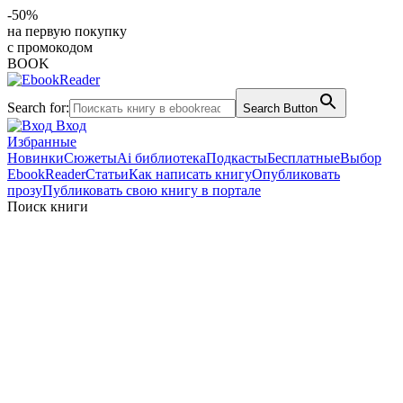
-50%
на первую покупку
с промокодом
BOOK
Search for:
Search Button
Вход
Избранные
Новинки
Сюжеты
Ai библиотека
Подкасты
Бесплатные
Выбор
EbookReader
Статьи
Как написать книгу
Опубликовать
прозу
Публиковать свою книгу в портале
Поиск книги