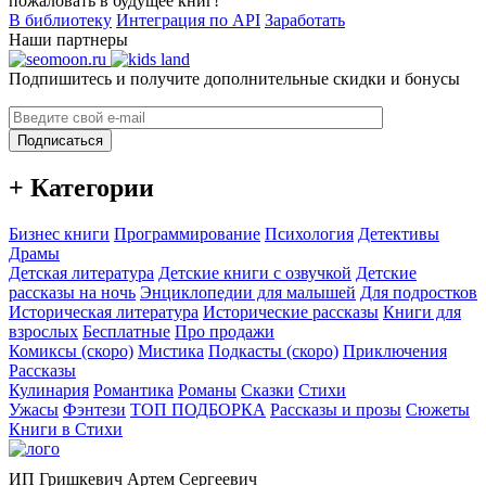
пожаловать в будущее книг!
В библиотеку
Интеграция по API
Заработать
Наши партнеры
Подпишитесь и получите дополнительные скидки и бонусы
Подписаться
+ Категории
Бизнес книги
Программирование
Психология
Детективы
Драмы
Детская литература
Детские книги с озвучкой
Детские
рассказы на ночь
Энциклопедии для малышей
Для подростков
Историческая литература
Исторические рассказы
Книги для
взрослых
Бесплатные
Про продажи
Комиксы (скоро)
Мистика
Подкасты (скоро)
Приключения
Рассказы
Кулинария
Романтика
Романы
Сказки
Стихи
Ужасы
Фэнтези
ТОП ПОДБОРКА
Рассказы и прозы
Сюжеты
Книги в Стихи
ИП Гришкевич Артем Сергеевич