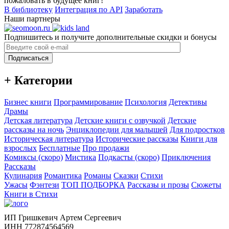
пожаловать в будущее книг!
В библиотеку
Интеграция по API
Заработать
Наши партнеры
Подпишитесь и получите дополнительные скидки и бонусы
Подписаться
+ Категории
Бизнес книги
Программирование
Психология
Детективы
Драмы
Детская литература
Детские книги с озвучкой
Детские
рассказы на ночь
Энциклопедии для малышей
Для подростков
Историческая литература
Исторические рассказы
Книги для
взрослых
Бесплатные
Про продажи
Комиксы (скоро)
Мистика
Подкасты (скоро)
Приключения
Рассказы
Кулинария
Романтика
Романы
Сказки
Стихи
Ужасы
Фэнтези
ТОП ПОДБОРКА
Рассказы и прозы
Сюжеты
Книги в Стихи
ИП Гришкевич Артем Сергеевич
ИНН 772874564569