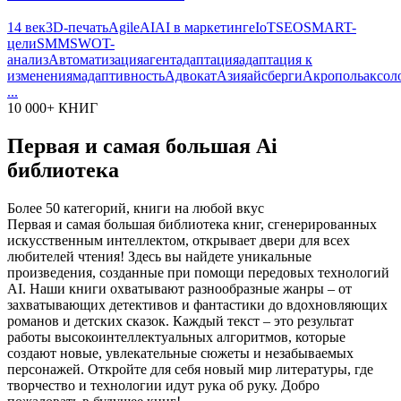
14 век
3D-печать
Agile
AI
AI в маркетинге
IoT
SEO
SMART-
цели
SMM
SWOT-
анализ
Автоматизация
агент
адаптация
адаптация к
изменениям
адаптивность
Адвокат
Азия
айсберги
Акрополь
аксол
...
10 000+ КНИГ
Первая и самая большая Ai
библиотека
Более 50 категорий, книги на любой вкус
Первая и самая большая библиотека книг, сгенерированных
искусственным интеллектом, открывает двери для всех
любителей чтения! Здесь вы найдете уникальные
произведения, созданные при помощи передовых технологий
AI. Наши книги охватывают разнообразные жанры – от
захватывающих детективов и фантастики до вдохновляющих
романов и детских сказок. Каждый текст – это результат
работы высокоинтеллектуальных алгоритмов, которые
создают новые, увлекательные сюжеты и незабываемых
персонажей. Откройте для себя новый мир литературы, где
творчество и технологии идут рука об руку. Добро