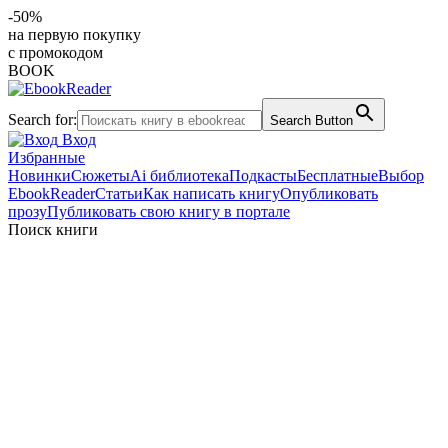
-50%
на первую покупку
с промокодом
BOOK
Search for:
Search Button
Вход
Избранные
Новинки
Сюжеты
Ai библиотека
Подкасты
Бесплатные
Выбор
EbookReader
Статьи
Как написать книгу
Опубликовать
прозу
Публиковать свою книгу в портале
Поиск книги