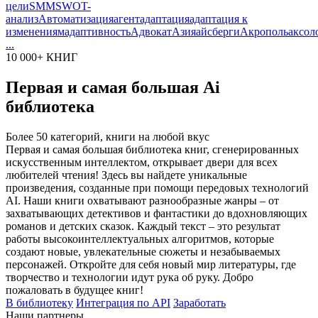
цели
SMM
SWOT-
анализ
Автоматизация
агент
адаптация
адаптация к
изменениям
адаптивность
Адвокат
Азия
айсберги
Акрополь
аксол
...
10 000+ КНИГ
Первая и самая большая Ai
библиотека
Более 50 категорий, книги на любой вкус
Первая и самая большая библиотека книг, сгенерированных
искусственным интеллектом, открывает двери для всех
любителей чтения! Здесь вы найдете уникальные
произведения, созданные при помощи передовых технологий
AI. Наши книги охватывают разнообразные жанры – от
захватывающих детективов и фантастики до вдохновляющих
романов и детских сказок. Каждый текст – это результат
работы высокоинтеллектуальных алгоритмов, которые
создают новые, увлекательные сюжеты и незабываемых
персонажей. Откройте для себя новый мир литературы, где
творчество и технологии идут рука об руку. Добро
пожаловать в будущее книг!
В библиотеку
Интеграция по API
Заработать
Наши партнеры