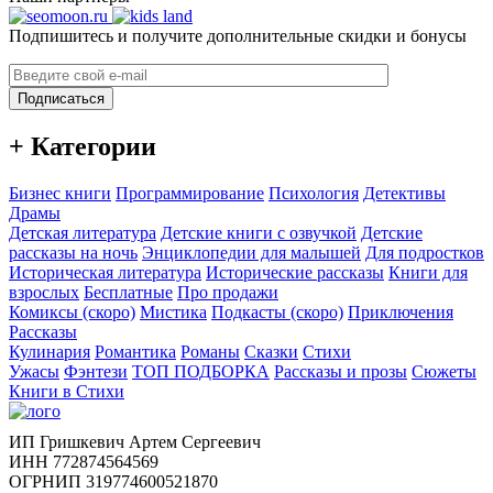
Подпишитесь и получите дополнительные скидки и бонусы
Подписаться
+ Категории
Бизнес книги
Программирование
Психология
Детективы
Драмы
Детская литература
Детские книги с озвучкой
Детские
рассказы на ночь
Энциклопедии для малышей
Для подростков
Историческая литература
Исторические рассказы
Книги для
взрослых
Бесплатные
Про продажи
Комиксы (скоро)
Мистика
Подкасты (скоро)
Приключения
Рассказы
Кулинария
Романтика
Романы
Сказки
Стихи
Ужасы
Фэнтези
ТОП ПОДБОРКА
Рассказы и прозы
Сюжеты
Книги в Стихи
ИП Гришкевич Артем Сергеевич
ИНН 772874564569
ОГРНИП 319774600521870