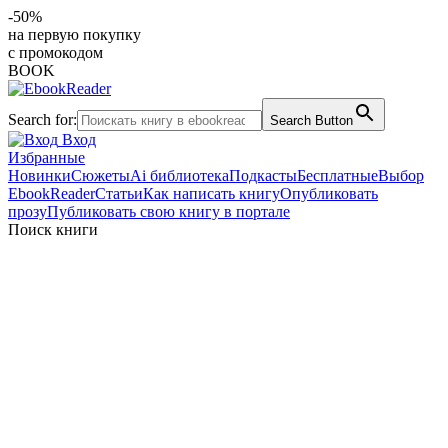
-50%
на первую покупку
с промокодом
BOOK
Search for:
Search Button
Вход
Избранные
Новинки
Сюжеты
Ai библиотека
Подкасты
Бесплатные
Выбор
EbookReader
Статьи
Как написать книгу
Опубликовать
прозу
Публиковать свою книгу в портале
Поиск книги